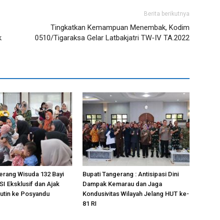
Berita berikutnya
Tingkatkan Kemampuan Menembak, Kodim
k
0510/Tigaraksa Gelar Latbakjatri TW-IV TA.2022
erang Wisuda 132 Bayi
Bupati Tangerang : Antisipasi Dini
I Eksklusif dan Ajak
Dampak Kemarau dan Jaga
utin ke Posyandu
Kondusivitas Wilayah Jelang HUT ke-
81 RI