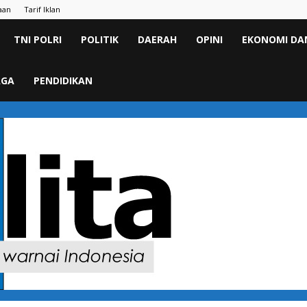
aan
Tarif Iklan
TNI POLRI
POLITIK
DAERAH
OPINI
EKONOMI DAN
AGA
PENDIDIKAN