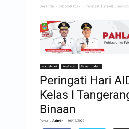
Beranda
Jabodetabek
Peringati Hari AIDS Seduni
Jabodetabek
Kesehatan
Pemerintahan
Peringati Hari A
Kelas I Tangeran
Binaan
Penulis
Admin
-
06/12/2022