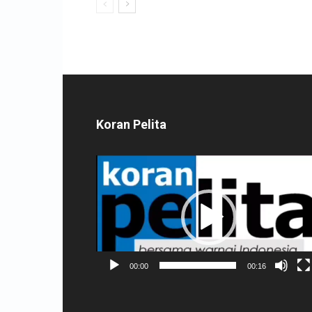
Koran Pelita
Pemutar
Video
00:00
00:16