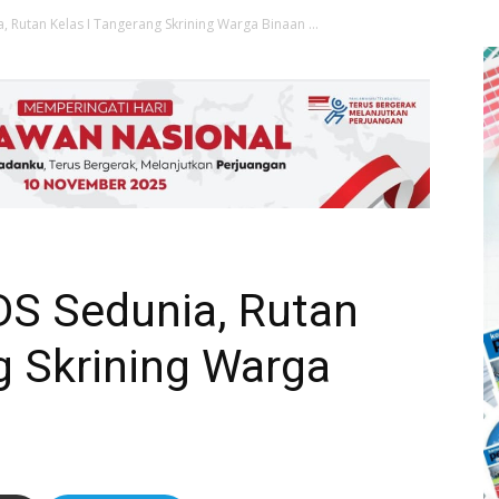
a, Rutan Kelas I Tangerang Skrining Warga Binaan ...
IDS Sedunia, Rutan
g Skrining Warga