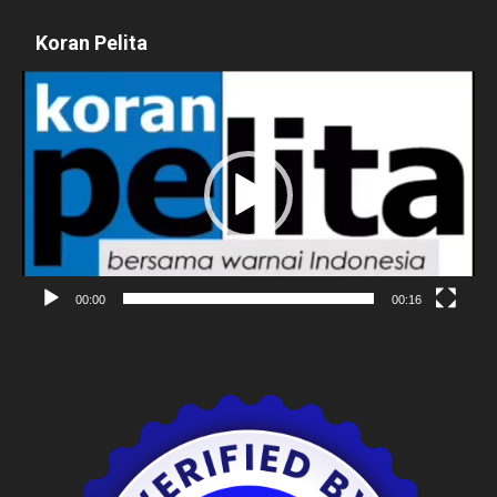
Koran Pelita
Pemutar
Video
00:00
00:16