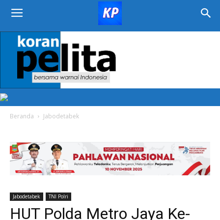
KORAN
PELITA
Beranda
Jabodetabek
Jabodetabek
TNI Polri
HUT Polda Metro Jaya Ke-