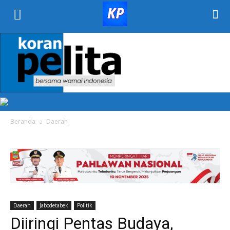
KORAN
PELITA
Beranda
Daerah
Daerah
Jabodetabek
Politik
Diiringi Pentas Budaya,