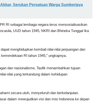
si Akbar, Serukan Persatuan Warga Sumberjaya
PR RI sebagai lembaga negara terus mensosialisasikan
ncasila, UUD tahun 1945, NKRI dan Bhineka Tunggal Ika
 dapat menghidupkan kembali nilai-nilai perjuangan dan
i kemerdekaan RI tahun 1945,” ungkapnya.
angan dan nasionalisme, Taufik menambahkan tujuan
nilai-nilai yang terkandung dalam kehidupan
dipahami secara utuh, menyeluruh dan berkelanjutan.
 dasar dalam mewujudkan visi dan misi Indonesia ke depan