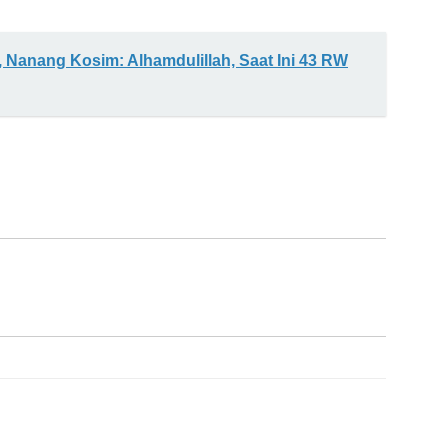
i, Nanang Kosim: Alhamdulillah, Saat Ini 43 RW