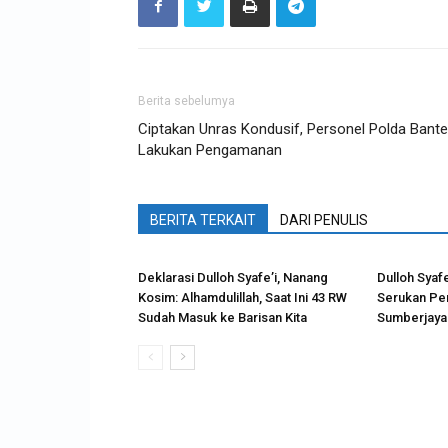
Berita sebelumya
Ciptakan Unras Kondusif, Personel Polda Bant
Lakukan Pengamanan
BERITA TERKAIT
DARI PENULIS
Deklarasi Dulloh Syafe’i, Nanang
Dulloh Syafe
Kosim: Alhamdulillah, Saat Ini 43 RW
Serukan Pe
Sudah Masuk ke Barisan Kita
Sumberjaya