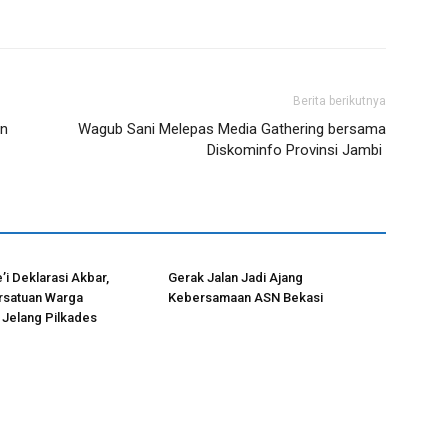
Berita berikutnya
en
Wagub Sani Melepas Media Gathering bersama
Diskominfo Provinsi Jambi
’i Deklarasi Akbar,
Gerak Jalan Jadi Ajang
rsatuan Warga
Kebersamaan ASN Bekasi
 Jelang Pilkades