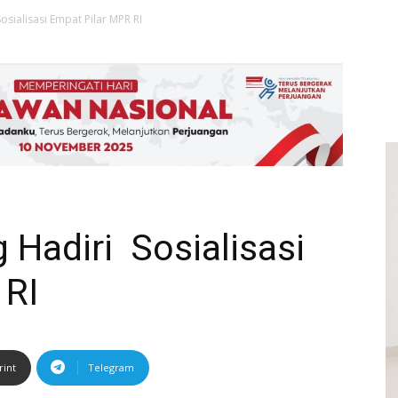
sialisasi Empat Pilar MPR RI
 Hadiri Sosialisasi
 RI
rint
Telegram