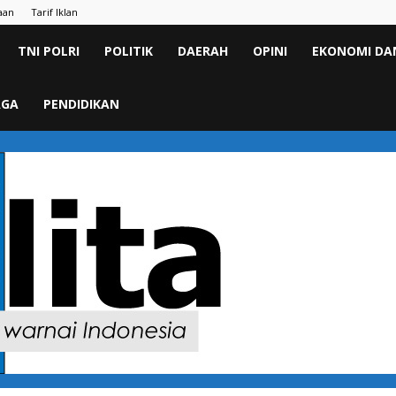
aan
Tarif Iklan
TNI POLRI
POLITIK
DAERAH
OPINI
EKONOMI DAN
AGA
PENDIDIKAN