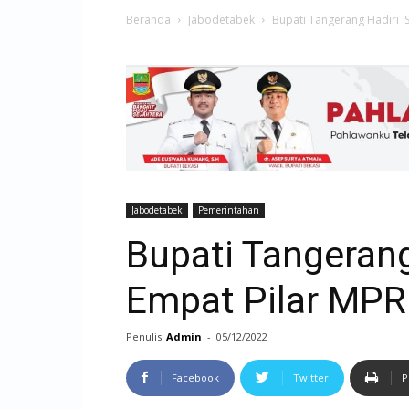
Beranda
Jabodetabek
Bupati Tangerang Hadiri So
Jabodetabek
Pemerintahan
Bupati Tangerang
Empat Pilar MPR
Penulis
Admin
-
05/12/2022
Facebook
Twitter
P