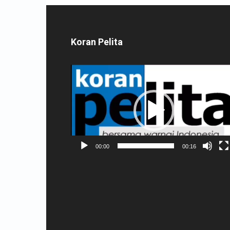
Koran Pelita
Pemutar
Video
00:00
00:16