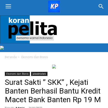
KORAN
PELITA
Beranda
Ekonomi dan Bisnis
Ekonomi dan Bisnis
Jabodetabek
Surat Sakti ” SKK” , Kejati
Banten Berhasil Bantu Kredit
Macet Bank Banten Rp 19 M
Penulis
Admin
-
21/11/2022