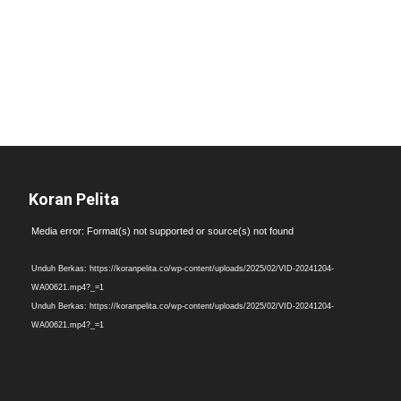
Koran Pelita
Pemutar
Media error: Format(s) not supported or source(s) not found
Video
Unduh Berkas: https://koranpelita.co/wp-content/uploads/2025/02/VID-20241204-
WA00621.mp4?_=1
Unduh Berkas: https://koranpelita.co/wp-content/uploads/2025/02/VID-20241204-
WA00621.mp4?_=1