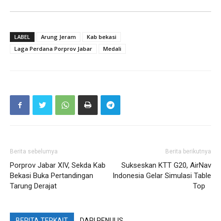
LABEL
Arung Jeram
Kab bekasi
Laga Perdana Porprov Jabar
Medali
Berita sebelumya
Berita berikutnya
Porprov Jabar XIV, Sekda Kab
Sukseskan KTT G20, AirNav
Bekasi Buka Pertandingan
Indonesia Gelar Simulasi Table
Tarung Derajat
Top
BERITA TERKAIT
DARI PENULIS