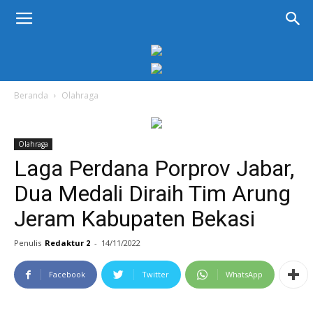
KORAN
PELITA
Beranda
Olahraga
Olahraga
Laga Perdana Porprov Jabar,
Dua Medali Diraih Tim Arung
Jeram Kabupaten Bekasi
Penulis
Redaktur 2
-
14/11/2022
Facebook
Twitter
WhatsApp