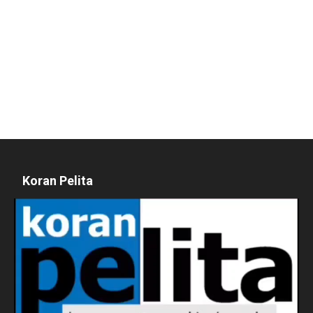
Koran Pelita
Pemutar
Video