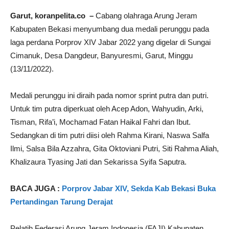
Garut, koranpelita.co –
Cabang olahraga Arung Jeram
Kabupaten Bekasi menyumbang dua medali perunggu pada
laga perdana Porprov XIV Jabar 2022 yang digelar di Sungai
Cimanuk, Desa Dangdeur, Banyuresmi, Garut, Minggu
(13/11/2022).
Medali perunggu ini diraih pada nomor sprint putra dan putri.
Untuk tim putra diperkuat oleh Acep Adon, Wahyudin, Arki,
Tisman, Rifa’i, Mochamad Fatan Haikal Fahri dan Ibut.
Sedangkan di tim putri diisi oleh Rahma Kirani, Naswa Salfa
Ilmi, Salsa Bila Azzahra, Gita Oktoviani Putri, Siti Rahma Aliah,
Khalizaura Tyasing Jati dan Sekarissa Syifa Saputra.
BACA JUGA :
Porprov Jabar XIV, Sekda Kab Bekasi Buka
Pertandingan Tarung Derajat
Pelatih Federasi Arung Jeram Indonesia (FAJI) Kabupaten