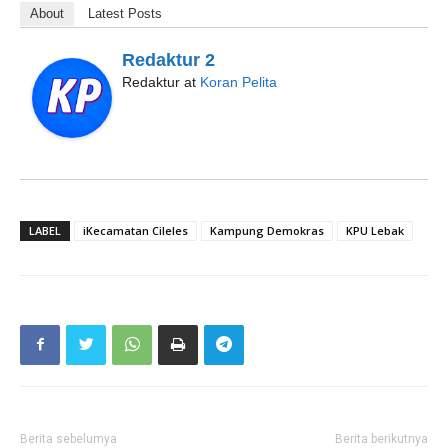
About
Latest Posts
Redaktur 2
Redaktur
at
Koran Pelita
LABEL
iKecamatan Cileles
Kampung Demokras
KPU Lebak
Berita sebelumya
Berita berikutnya