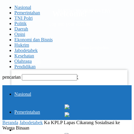
Nasional
PASSWORD RECOVERY
SIGN IN
Welcome!
Pemerintahan
TNI Polri
Politik
Log into your account
Daerah
Opini
Ekonomi dan Bisnis
Hukrim
nama pengguna
Jabodetabek
Kesehatan
Olahraga
kata sandi Anda
Pendidikan
pencarian
Lupa kata sandi Anda?
KORAN
Nasional
PELITA
Pemerintahan
Memulihkan kata sandi anda
Beranda
Jabodetabek
Ka KPLP Lapas Cikarang Sosialisasi ke
Warga Binaan
TNI Polri