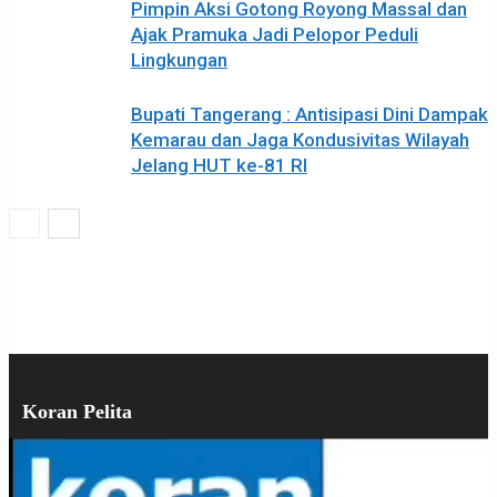
Pimpin Aksi Gotong Royong Massal dan
Ajak Pramuka Jadi Pelopor Peduli
Lingkungan
Bupati Tangerang : Antisipasi Dini Dampak
Kemarau dan Jaga Kondusivitas Wilayah
Jelang HUT ke-81 RI
Koran Pelita