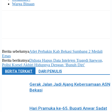
Warga Binaan
Berita sebelumya
Atlet Perbakin Kab Bekasi Sumbang 2 Medali
Emas
Berita berikutnya
Diduga Hapus Data Intelejen Tragedi Itaewon,
Polisi Korsel Akhiri Hidupnya Dengan ‘Bunuh Diri’
BERITA TERKAIT
DARI PENULIS
Gerak Jalan Jadi Ajang Kebersamaan ASN
Bekasi
Hari Pramuka ke-65, Bupati Anwar Sadat