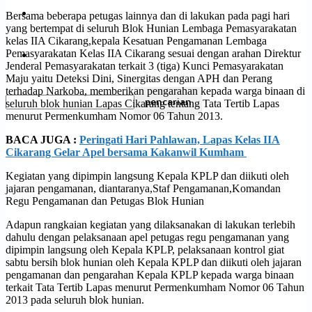
Olahraga
Bersama beberapa petugas lainnya dan di lakukan pada pagi hari
yang bertempat di seluruh Blok Hunian Lembaga Pemasyarakatan
kelas IIA Cikarang,kepala Kesatuan Pengamanan Lembaga
Pemasyarakatan Kelas IIA Cikarang sesuai dengan arahan Direktur
Pendidikan
Jenderal Pemasyarakatan terkait 3 (tiga) Kunci Pemasyarakatan
Maju yaitu Deteksi Dini, Sinergitas dengan APH dan Perang
terhadap Narkoba, memberikan pengarahan kepada warga binaan di
seluruh blok hunian Lapas Cikarang tentang Tata Tertib Lapas
menurut Permenkumham Nomor 06 Tahun 2013.
BACA JUGA :
Peringati Hari Pahlawan, Lapas Kelas IIA
Cikarang Gelar Apel bersama Kakanwil Kumham
Kegiatan yang dipimpin langsung Kepala KPLP dan diikuti oleh
jajaran pengamanan, diantaranya,Staf Pengamanan,Komandan
Regu Pengamanan dan Petugas Blok Hunian
Adapun rangkaian kegiatan yang dilaksanakan di lakukan terlebih
dahulu dengan pelaksanaan apel petugas regu pengamanan yang
dipimpin langsung oleh Kepala KPLP, pelaksanaan kontrol giat
sabtu bersih blok hunian oleh Kepala KPLP dan diikuti oleh jajaran
pengamanan dan pengarahan Kepala KPLP kepada warga binaan
terkait Tata Tertib Lapas menurut Permenkumham Nomor 06 Tahun
2013 pada seluruh blok hunian.