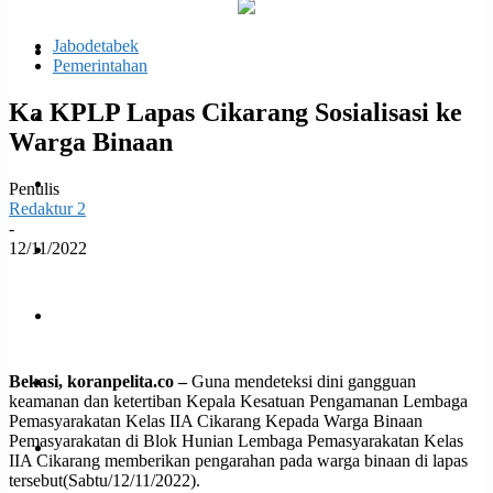
email Anda
Jabodetabek
Politik
Pemerintahan
Ka KPLP Lapas Cikarang Sosialisasi ke
Daerah
Warga Binaan
Opini
Penulis
Redaktur 2
-
12/11/2022
Ekonomi dan Bisnis
Facebook
Twitter
WhatsApp
Print
Hukrim
Bekasi, koranpelita.co –
Guna mendeteksi dini gangguan
Jabodetabek
keamanan dan ketertiban Kepala Kesatuan Pengamanan Lembaga
Pemasyarakatan Kelas IIA Cikarang Kepada Warga Binaan
Pemasyarakatan di Blok Hunian Lembaga Pemasyarakatan Kelas
Kesehatan
IIA Cikarang memberikan pengarahan pada warga binaan di lapas
tersebut(Sabtu/12/11/2022).