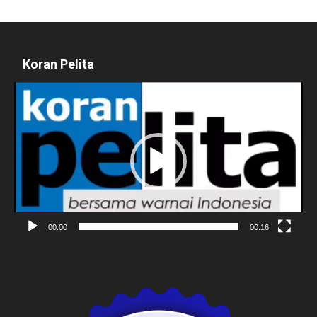
Koran Pelita
Pemutar
Video
00:00
00:16