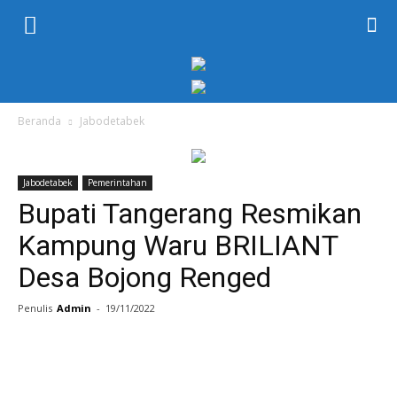
KORAN
PELITA
Beranda
Jabodetabek
Jabodetabek
Pemerintahan
Bupati Tangerang Resmikan
Kampung Waru BRILIANT
Desa Bojong Renged
Penulis
Admin
-
19/11/2022
Facebook
Twitter
WhatsApp
P