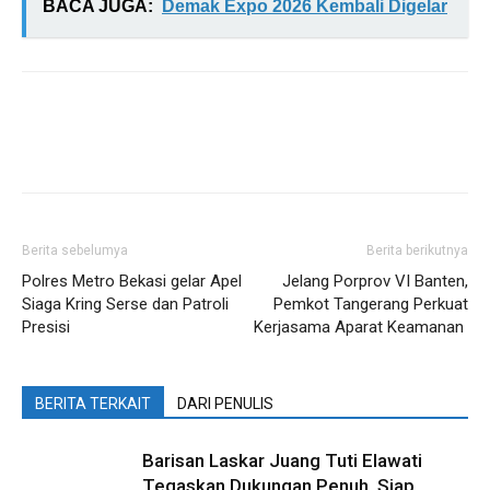
BACA JUGA:
Demak Expo 2026 Kembali Digelar
Berita sebelumya
Berita berikutnya
Polres Metro Bekasi gelar Apel
Jelang Porprov VI Banten,
Siaga Kring Serse dan Patroli
Pemkot Tangerang Perkuat
Presisi
Kerjasama Aparat Keamanan
BERITA TERKAIT
DARI PENULIS
Barisan Laskar Juang Tuti Elawati
Tegaskan Dukungan Penuh, Siap