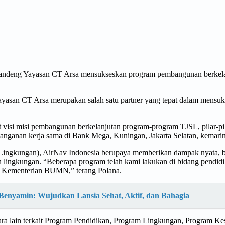
gandeng Yayasan CT Arsa mensukseskan program pembangunan berkel
ayasan CT Arsa merupakan salah satu partner yang tepat dalam mensu
 visi misi pembangunan berkelanjutan program-program TJSL, pilar-p
nganan kerja sama di Bank Mega, Kuningan, Jakarta Selatan, kemarin
Lingkungan), AirNav Indonesia berupaya memberikan dampak nyata, b
lingkungan. “Beberapa program telah kami lakukan di bidang pendidi
eh Kementerian BUMN,” terang Polana.
Benyamin: Wujudkan Lansia Sehat, Aktif, dan Bahagia
ara lain terkait Program Pendidikan, Program Lingkungan, Program