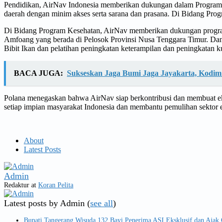
Pendidikan, AirNav Indonesia memberikan dukungan dalam Program ‘
daerah dengan minim akses serta sarana dan prasana. Di Bidang P
Di Bidang Program Kesehatan, AirNav memberikan dukungan progra
Amfoang yang berada di Pelosok Provinsi Nusa Tenggara Timur. D
Bibit Ikan dan pelatihan peningkatan keterampilan dan peningkatan
BACA JUGA:
Sukseskan Jaga Bumi Jaga Jayakarta, Kodim
Polana menegaskan bahwa AirNav siap berkontribusi dan membuat eko
setiap impian masyarakat Indonesia dan membantu pemulihan sektor 
About
Latest Posts
Admin
Redaktur
at
Koran Pelita
Latest posts by Admin
(
see all
)
Bupati Tangerang Wisuda 132 Bayi Penerima ASI Eksklusif dan Ajak