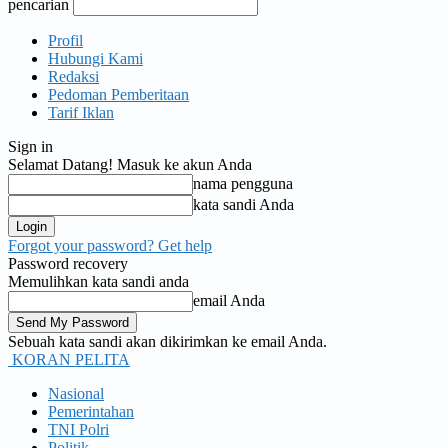
pencarian
Profil
Hubungi Kami
Redaksi
Pedoman Pemberitaan
Tarif Iklan
Sign in
Selamat Datang! Masuk ke akun Anda
nama pengguna
kata sandi Anda
Forgot your password? Get help
Password recovery
Memulihkan kata sandi anda
email Anda
Sebuah kata sandi akan dikirimkan ke email Anda.
KORAN PELITA
Nasional
Pemerintahan
TNI Polri
Politik