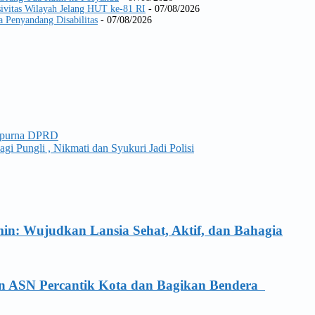
ivitas Wilayah Jelang HUT ke-81 RI
- 07/08/2026
a Penyandang Disabilitas
- 07/08/2026
aripurna DPRD
i Pungli , Nikmati dan Syukuri Jadi Polisi
n: Wujudkan Lansia Sehat, Aktif, dan Bahagia
n ASN Percantik Kota dan Bagikan Bendera