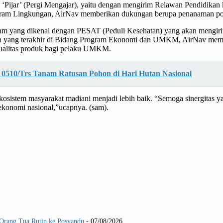
Pijar’ (Pergi Mengajar), yaitu dengan mengirim Relawan Pendidikan 
rogram Lingkungan, AirNav memberikan dukungan berupa penanaman poh
m yang dikenal dengan PESAT (Peduli Kesehatan) yang akan mengir
an yang terakhir di Bidang Program Ekonomi dan UMKM, AirNav mem
 kualitas produk bagi pelaku UMKM.
 0510/Trs Tanam Ratusan Pohon di Hari Hutan Nasional
sistem masyarakat madiani menjadi lebih baik. “Semoga sinergitas ya
ekonomi nasional,”ucapnya. (sam).
 Orang Tua Rutin ke Posyandu
- 07/08/2026