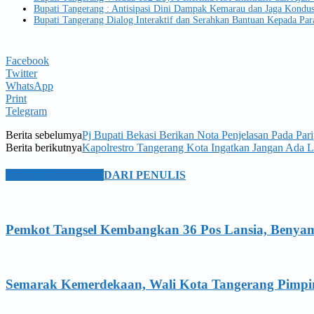
Bupati Tangerang : Antisipasi Dini Dampak Kemarau dan Jaga Kondus
Bupati Tangerang Dialog Interaktif dan Serahkan Bantuan Kepada Par
Facebook
Twitter
WhatsApp
Print
Telegram
Berita sebelumya
Pj Bupati Bekasi Berikan Nota Penjelasan Pada P
Berita berikutnya
Kapolrestro Tangerang Kota Ingatkan Jangan Ada Lag
BERITA TERKAIT
DARI PENULIS
Pemkot Tangsel Kembangkan 36 Pos Lansia, Benyami
Semarak Kemerdekaan, Wali Kota Tangerang Pimpi