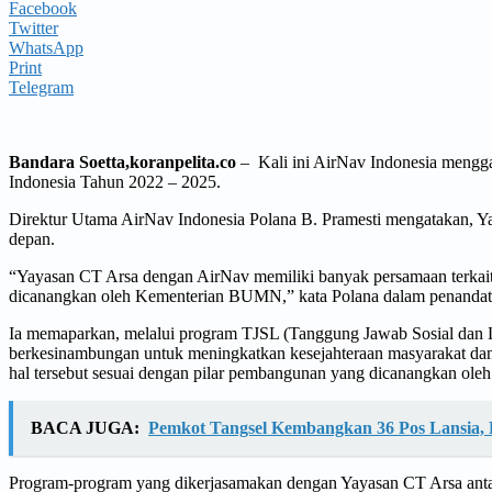
Facebook
Twitter
WhatsApp
Print
Telegram
Bandara Soetta,koranpelita.co
– Kali ini AirNav Indonesia meng
Indonesia Tahun 2022 – 2025.
Direktur Utama AirNav Indonesia Polana B. Pramesti mengatakan, Y
depan.
“Yayasan CT Arsa dengan AirNav memiliki banyak persamaan terkait
dicanangkan oleh Kementerian BUMN,” kata Polana dalam penandata
Ia memaparkan, melalui program TJSL (Tanggung Jawab Sosial dan 
berkesinambungan untuk meningkatkan kesejahteraan masyarakat dan 
hal tersebut sesuai dengan pilar pembangunan yang dicanangkan ol
BACA JUGA:
Pemkot Tangsel Kembangkan 36 Pos Lansia, 
Program-program yang dikerjasamakan dengan Yayasan CT Arsa ant