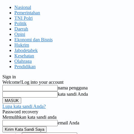
Nasional
Pemerintahan
TNI Polri
Politik
Daerah
Opini
Ekonomi dan Bisnis
Hukrim
Jabodetabek
Kesehatan
Olahraga
Pendidikan
Sign in
Welcome!
Log into your account
nama pengguna
kata sandi Anda
Lupa kata sandi Anda?
Password recovery
Memulihkan kata sandi anda
email Anda