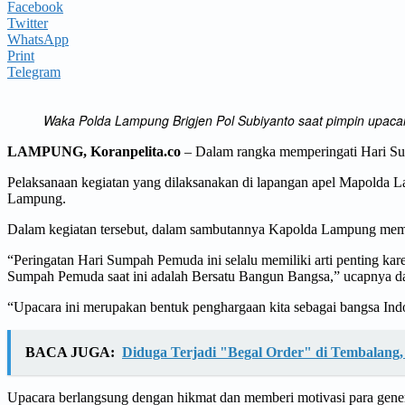
Facebook
Twitter
WhatsApp
Print
Telegram
Waka Polda Lampung Brigjen Pol Subiyanto saat pimpin upaca
LAMPUNG, Koranpelita.co
– Dalam rangka memperingati Hari Su
Pelaksanaan kegiatan yang dilaksanakan di lapangan apel Mapolda L
Lampung.
Dalam kegiatan tersebut, dalam sambutannya Kapolda Lampung mem
“Peringatan Hari Sumpah Pemuda ini selalu memiliki arti penting ka
Sumpah Pemuda saat ini adalah Bersatu Bangun Bangsa,” ucapnya d
“Upacara ini merupakan bentuk penghargaan kita sebagai bangsa In
BACA JUGA:
Diduga Terjadi "Begal Order" di Tembalan
Upacara berlangsung dengan hikmat dan memberi motivasi para gene