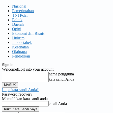
Nasional
Pemerintahan
TNI Polri
Politik
Daerah
Opini
Ekonomi dan Bisnis
Hukrim
Jabodetabek
Kesehatan
Olahraga
Pendidikan
Sign in
Welcome!
Log into your account
nama pengguna
kata sandi Anda
Lupa kata sandi Anda?
Password recovery
Memulihkan kata sandi anda
email Anda