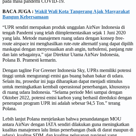
pada masa pandemi COVID-19.
BACA JUGA :
Wakil Wali Kota Tangerang Ajak Masyarakat
Bangun Kebersamaan
“UPR sendiri merupakan produk unggulan AirNav Indonesia di
tengah Pandemi yang telah diimplementasikan sejak 1 Juni 2020
yang lalu. Metode manajemen ruang udara dengan konsep free-
route airspace ini menghasilkan rute-rute alternatif yang dapat dipilih
maskapai dengan menyesuaikan arah angin, turbulensi, panjang rute
dan lain sebagainya,” ujar Direktur Utama AirNav Indonesia,
Polana B. Pramesti kemarin.
Dengan tagline For Greener Indonesia Sky, UPRs memiliki potensi
tinggi untuk mengurangi emisi gas buang bahan bakar di udara.
Selain itu, prosedur ini juga diharapkan dapat menjadi stimulus
untuk meningkatkan kembali operasional penerbangan, khususnya
di ruang udara Indonesia. “Selama periode Mei sampai dengan
Oktober 2022, potensi emisi karbon yang berhasil direduksi dengan
penerapan program UPR ini adalah sebesar 94,5 Ton.” terang
Polana.
Lebih lanjut Polana menjelaskan bahwa penandatangan MOU
antara AirNav dengan IATA sendiri dilakukan guna meningkatkan
kualitas manajemen lalu lintas penerbangan (baik di darat maupun di
udara), kualitas SDM, dan kualitas pelayanan navigasi yang