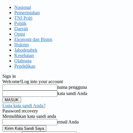
Nasional
Pemerintahan
TNI Polri
Politik
Daerah
Opini
Ekonomi dan Bisnis
Hukrim
Jabodetabek
Kesehatan
Olahraga
Pendidikan
Sign in
Welcome!
Log into your account
nama pengguna
kata sandi Anda
Lupa kata sandi Anda?
Password recovery
Memulihkan kata sandi anda
email Anda