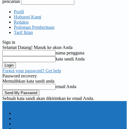
pencarian
Profil
Hubungi Kami
Redaksi
Pedoman Pemberitaan
Tarif Iklan
Sign in
Selamat Datang! Masuk ke akun Anda
nama pengguna
kata sandi Anda
Forgot your password? Get help
Password recovery
Memulihkan kata sandi anda
email Anda
Sebuah kata sandi akan dikirimkan ke email Anda.
KORAN PELITA
Nasional
Pemerintahan
TNI Polri
Politik