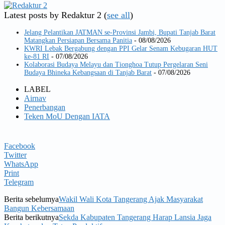
Latest posts by Redaktur 2
(
see all
)
Jelang Pelantikan JATMAN se-Provinsi Jambi, Bupati Tanjab Barat
Matangkan Persiapan Bersama Panitia
- 08/08/2026
KWRI Lebak Bergabung dengan PPI Gelar Senam Kebugaran HUT
ke-81 RI
- 07/08/2026
Kolaborasi Budaya Melayu dan Tionghoa Tutup Pergelaran Seni
Budaya Bhineka Kebangsaan di Tanjab Barat
- 07/08/2026
LABEL
Airnav
Penerbangan
Teken MoU Dengan IATA
Facebook
Twitter
WhatsApp
Print
Telegram
Berita sebelumya
Wakil Wali Kota Tangerang Ajak Masyarakat
Bangun Kebersamaan
Berita berikutnya
Sekda Kabupaten Tangerang Harap Lansia Jaga