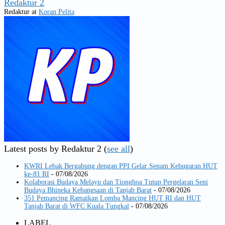
Redaktur 2
Redaktur
at
Koran Pelita
Latest posts by Redaktur 2
(
see all
)
KWRI Lebak Bergabung dengan PPI Gelar Senam Kebugaran HUT
ke-81 RI
- 07/08/2026
Kolaborasi Budaya Melayu dan Tionghoa Tutup Pergelaran Seni
Budaya Bhineka Kebangsaan di Tanjab Barat
- 07/08/2026
351 Pemancing Ramaikan Lomba Mancing HUT RI dan HUT
Tanjab Barat di WFC Kuala Tungkal
- 07/08/2026
LABEL