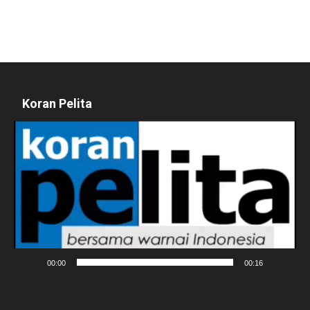
Koran Pelita
Pemutar
Video
00:00
00:16