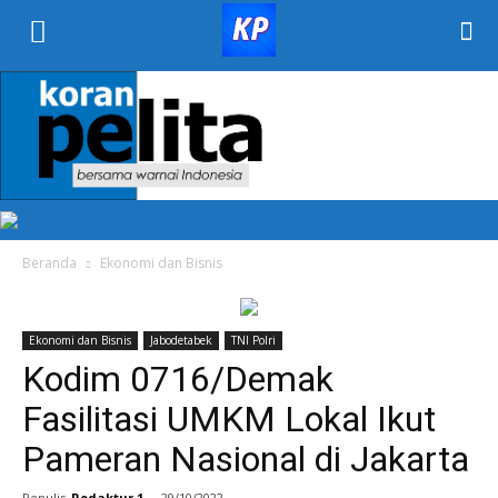
KORAN
PELITA
Beranda
Ekonomi dan Bisnis
Ekonomi dan Bisnis
Jabodetabek
TNI Polri
Kodim 0716/Demak
Fasilitasi UMKM Lokal Ikut
Pameran Nasional di Jakarta
Penulis
Redaktur 1
-
29/10/2022