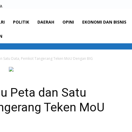
a.
LRI
POLITIK
DAERAH
OPINI
EKONOMI DAN BISNIS
N
an Satu Data, Pemkot Tangerang Teken MoU Dengan BIG
u Peta dan Satu
angerang Teken MoU