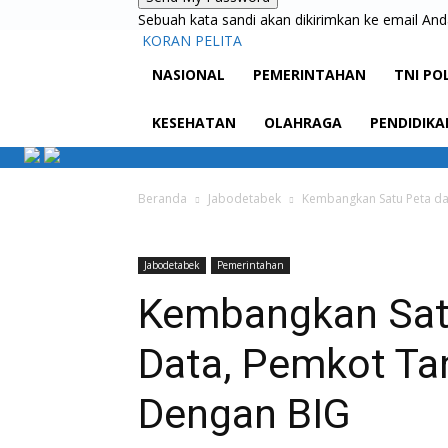
Sebuah kata sandi akan dikirimkan ke email And
KORAN PELITA
NASIONAL
PEMERINTAHAN
TNI PO
KESEHATAN
OLAHRAGA
PENDIDIKA
Beranda
Jabodetabek
Kembangkan Satu Peta d
Jabodetabek
Pemerintahan
Kembangkan Sat
Data, Pemkot T
Dengan BIG