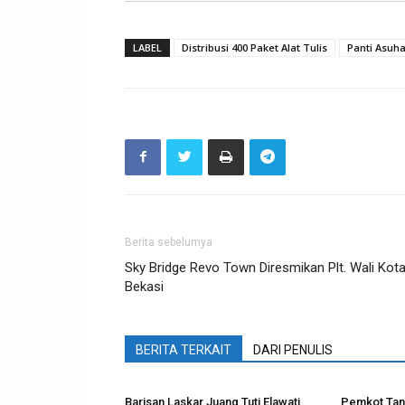
LABEL
Distribusi 400 Paket Alat Tulis
Panti Asuh
Berita sebelumya
Sky Bridge Revo Town Diresmikan Plt. Wali Kot
Bekasi
BERITA TERKAIT
DARI PENULIS
Barisan Laskar Juang Tuti Elawati
Pemkot Tan