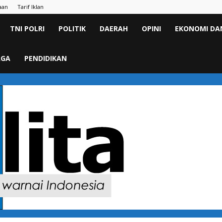
aan
Tarif Iklan
TNI POLRI
POLITIK
DAERAH
OPINI
EKONOMI DAN
AGA
PENDIDIKAN