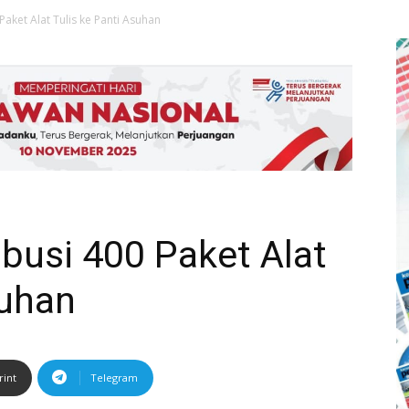
 Paket Alat Tulis ke Panti Asuhan
ibusi 400 Paket Alat
suhan
rint
Telegram