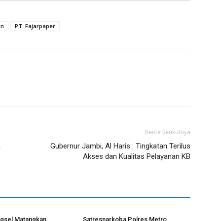
an
PT. Fajarpaper
Berita berikutnya
a
Gubernur Jambi, Al Haris : Tingkatan Terilus
Akses dan Kualitas Pelayanan KB
gsel Matangkan
Satresnarkoba Polres Metro