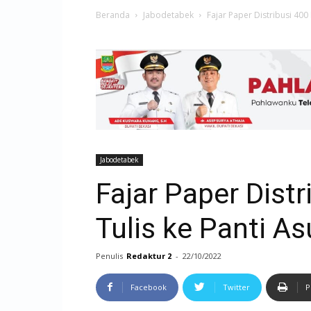
Beranda
Jabodetabek
Fajar Paper Distribusi 400
Jabodetabek
Fajar Paper Distr
Tulis ke Panti A
Penulis
Redaktur 2
-
22/10/2022
Facebook
Twitter
P