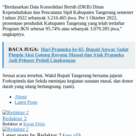
“Berdasarkan Data Konsolidasi Bersih (DKB) Dinas
Kependudukan dan Pencatatan Sipil Kabupaten Tangerang semester
I tahun 2022 sebanyak 3.216.465 jiwa. Per 1 Oktober 2022,
prosentase penduduk Kabupaten Tangerang yang telah terdaftar
Program JKN sebesar 95,74% atau sebanyak 3.079.285 jiwa,”
ungkapnya.
BACA JUGA:
Hari Pramuka ke-65, Bupati Anwar Sadat
Pimpin Aksi Gotong Royong Massal dan Ajak Pramuka
Jadi Pelopor Peduli Lingkungan
Seusai acara tersebut, Wakil Bupati Tangerang bersama jajaran
Forkopimda dan Sekda meninjau kegiatan sunatan masal, dan donor
darah yang sdang berlangsung. (sam).
About
Latest Posts
Redaktur 2
Redaktur
at
Koran Pelita
Latest posts by Redaktur 2
(
see all
)