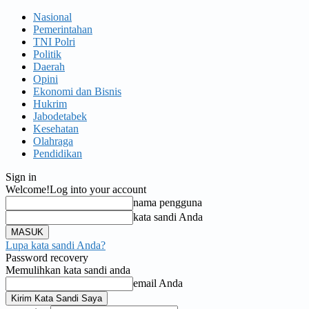
Nasional
Pemerintahan
TNI Polri
Politik
Daerah
Opini
Ekonomi dan Bisnis
Hukrim
Jabodetabek
Kesehatan
Olahraga
Pendidikan
Sign in
Welcome!
Log into your account
nama pengguna
kata sandi Anda
Lupa kata sandi Anda?
Password recovery
Memulihkan kata sandi anda
email Anda