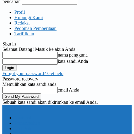
pencarian
Profil
Hubungi Kami
Redaksi
Pedoman Pemberitaan
Tarif Iklan
Sign in
Selamat Datang! Masuk ke akun Anda
nama pengguna
kata sandi Anda
Forgot your password? Get help
Password recovery
Memulihkan kata sandi anda
email Anda
Sebuah kata sandi akan dikirimkan ke email Anda.
KORAN PELITA
Nasional
Pemerintahan
TNI Polri
Politik