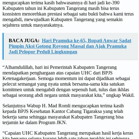
mengucapkan terima kasih bahwasannya di hari jadi ke-390
Kabupaten tahun ini Kabupaten Tangerang masih bisa terus
konsisten menorehkan prestasi sebagai satu bukti bahwa kami terus
mengabdi, mewujudkan Kabupaten Tangerang yang semakin
sejahtera untuk masyarakatnya.
BACA JUGA:
Hari Pramuka ke-65, Bupati Anwar Sadat
Pimpin Aksi Gotong Royong Massal dan Ajak Pramuka
Jadi Pelopor Peduli Lingkungan
“Alhamdulillah, hari ini Pemerintah Kabupaten Tangerang
mendapatkan penghargaan atas capaian UHC dari BPJS
Ketenagakerjaan. Semoga momentum ini dapat dijadikan sebagai
pelecut semangat yang nyata untuk bersama-sama kita satukan
komitmen untuk mengabdi dengan sepenuh hati, tulus dan ikhlas
sebagai seorang abdi negara untuk masyarakat kita,” ungkap Wakil.
Selanjutnya Wabup H. Mad Romli mengucapkan terima kasih
kepada BPJS Kesehatan Kantor Cabang Tigaraksa yang telah
bekerja sama sehingga masyarakat Kabupaten Tangerang bisa
terjamin ke dalam Program JKN.
“Capaian UHC Kabupaten Tangerang merupakan hasil kerja keras
kita bersama selama kurang lebih satu tahun terakhir ini sehingga