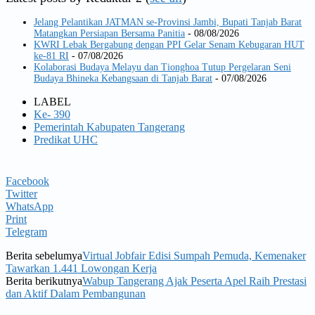
Jelang Pelantikan JATMAN se-Provinsi Jambi, Bupati Tanjab Barat
Matangkan Persiapan Bersama Panitia
- 08/08/2026
KWRI Lebak Bergabung dengan PPI Gelar Senam Kebugaran HUT
ke-81 RI
- 07/08/2026
Kolaborasi Budaya Melayu dan Tionghoa Tutup Pergelaran Seni
Budaya Bhineka Kebangsaan di Tanjab Barat
- 07/08/2026
LABEL
Ke- 390
Pemerintah Kabupaten Tangerang
Predikat UHC
Facebook
Twitter
WhatsApp
Print
Telegram
Berita sebelumya
Virtual Jobfair Edisi Sumpah Pemuda, Kemenaker
Tawarkan 1.441 Lowongan Kerja
Berita berikutnya
Wabup Tangerang Ajak Peserta Apel Raih Prestasi
dan Aktif Dalam Pembangunan