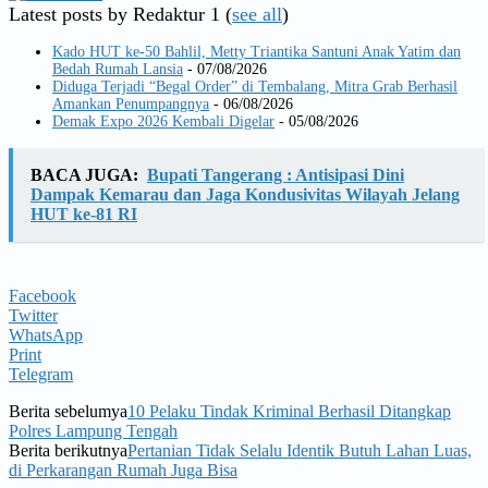
Latest posts by Redaktur 1
(
see all
)
Kado HUT ke-50 Bahlil, Metty Triantika Santuni Anak Yatim dan
Bedah Rumah Lansia
- 07/08/2026
Diduga Terjadi “Begal Order” di Tembalang, Mitra Grab Berhasil
Amankan Penumpangnya
- 06/08/2026
Demak Expo 2026 Kembali Digelar
- 05/08/2026
BACA JUGA:
Bupati Tangerang : Antisipasi Dini
Dampak Kemarau dan Jaga Kondusivitas Wilayah Jelang
HUT ke-81 RI
Facebook
Twitter
WhatsApp
Print
Telegram
Berita sebelumya
10 Pelaku Tindak Kriminal Berhasil Ditangkap
Polres Lampung Tengah
Berita berikutnya
Pertanian Tidak Selalu Identik Butuh Lahan Luas,
di Perkarangan Rumah Juga Bisa