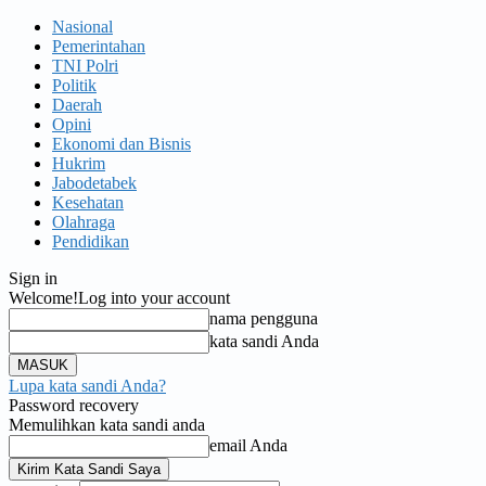
Nasional
Pemerintahan
TNI Polri
Politik
Daerah
Opini
Ekonomi dan Bisnis
Hukrim
Jabodetabek
Kesehatan
Olahraga
Pendidikan
Sign in
Welcome!
Log into your account
nama pengguna
kata sandi Anda
Lupa kata sandi Anda?
Password recovery
Memulihkan kata sandi anda
email Anda