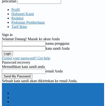
pencarian
Profil
Hubungi Kami
Redaksi
Pedoman Pemberitaan
Tarif Iklan
Sign in
Selamat Datang! Masuk ke akun Anda
nama pengguna
kata sandi Anda
Forgot your password? Get help
Password recovery
Memulihkan kata sandi anda
email Anda
Sebuah kata sandi akan dikirimkan ke email Anda.
KORAN PELITA
Nasional
Pemerintahan
TNI Polri
Politik