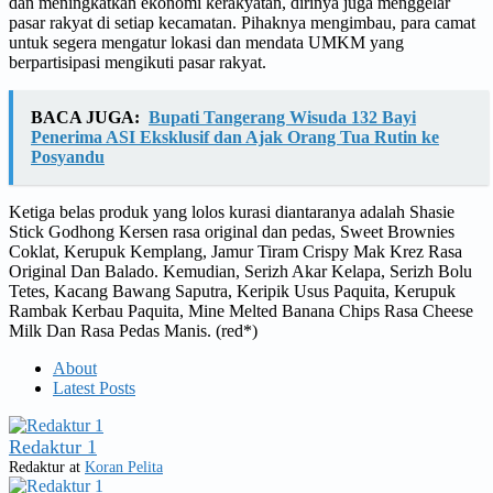
dan meningkatkan ekonomi kerakyatan, dirinya juga menggelar
pasar rakyat di setiap kecamatan. Pihaknya mengimbau, para camat
untuk segera mengatur lokasi dan mendata UMKM yang
berpartisipasi mengikuti pasar rakyat.
BACA JUGA:
Bupati Tangerang Wisuda 132 Bayi
Penerima ASI Eksklusif dan Ajak Orang Tua Rutin ke
Posyandu
Ketiga belas produk yang lolos kurasi diantaranya adalah Shasie
Stick Godhong Kersen rasa original dan pedas, Sweet Brownies
Coklat, Kerupuk Kemplang, Jamur Tiram Crispy Mak Krez Rasa
Original Dan Balado. Kemudian, Serizh Akar Kelapa, Serizh Bolu
Tetes, Kacang Bawang Saputra, Keripik Usus Paquita, Kerupuk
Rambak Kerbau Paquita, Mine Melted Banana Chips Rasa Cheese
Milk Dan Rasa Pedas Manis. (red*)
About
Latest Posts
Redaktur 1
Redaktur
at
Koran Pelita