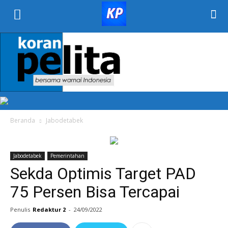
KORAN
PELITA
Beranda
Jabodetabek
Jabodetabek
Pemerintahan
Sekda Optimis Target PAD
75 Persen Bisa Tercapai
Penulis
Redaktur 2
-
24/09/2022