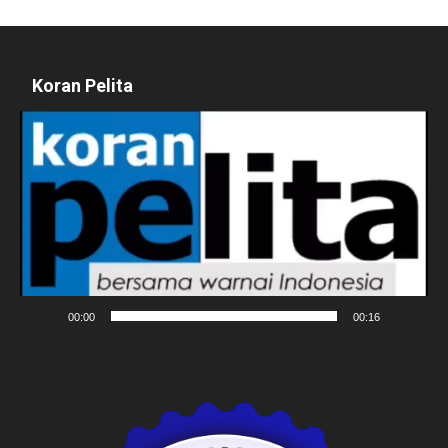
Koran Pelita
Pemutar
Video
00:00
00:16