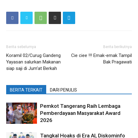
Berita sebelumya
Berita berikutnya
Koramil 02/Curug Gandeng
Cie ciee !!! Emak-emak Tampil
Yayasan salurkan Makanan
Bak Pragawati
siap saji di Jum’at Berkah
BERITA TERKAIT
DARI PENULIS
Pemkot Tangerang Raih Lembaga
Pemberdayaan Masyarakat Award
2026
Tangkal Hoaks di Era AI, Diskominfo