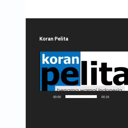
Koran Pelita
Pemutar
Video
00:00
00:16