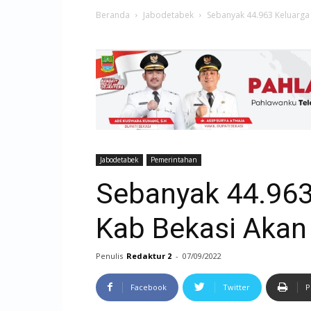
Beranda
Jabodetabek
Sebanyak 44.963 Keluarga 
Jabodetabek
Pemerintahan
Sebanyak 44.963 
Kab Bekasi Akan
Penulis
Redaktur 2
-
07/09/2022
Facebook
Twitter
P