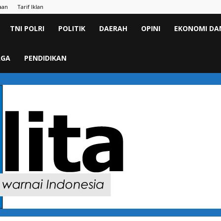
aan
Tarif Iklan
TNI POLRI
POLITIK
DAERAH
OPINI
EKONOMI DAN
AGA
PENDIDIKAN