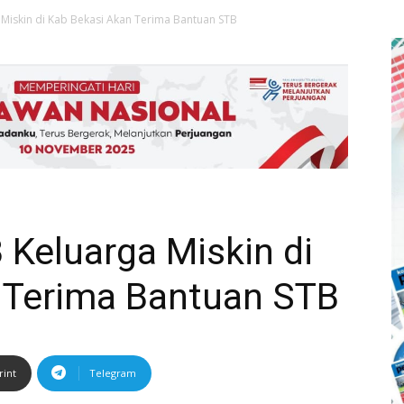
Miskin di Kab Bekasi Akan Terima Bantuan STB
Keluarga Miskin di
 Terima Bantuan STB
rint
Telegram