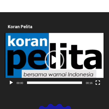
Koran Pelita
Pemutar
Video
00:00
00:16