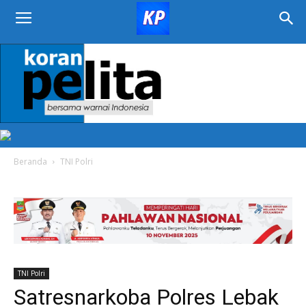
KORAN
PELITA
Beranda
TNI Polri
TNI Polri
Satresnarkoba Polres Lebak