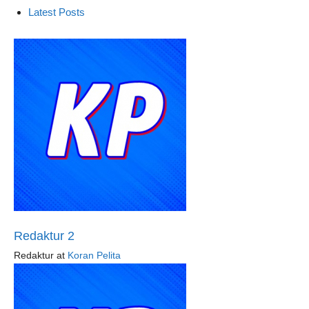
Latest Posts
Redaktur 2
Redaktur
at
Koran Pelita