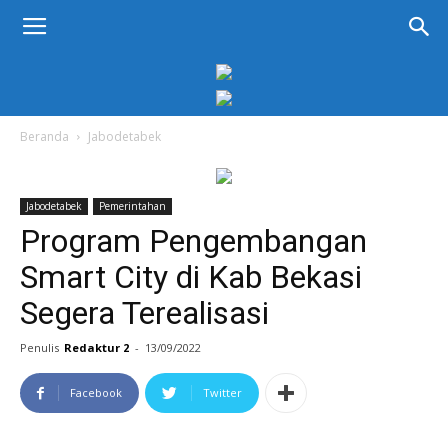
KORAN
PELITA
Beranda
Jabodetabek
Jabodetabek
Pemerintahan
Program Pengembangan
Smart City di Kab Bekasi
Segera Terealisasi
Penulis
Redaktur 2
-
13/09/2022
Facebook
Twitter