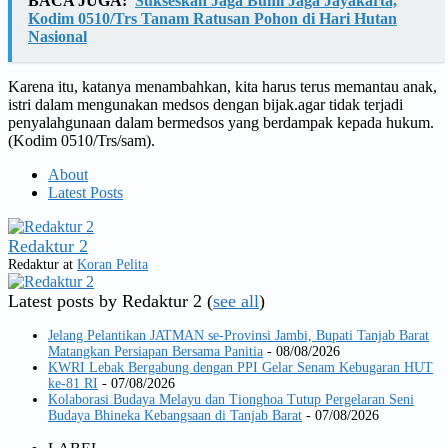
BACA JUGA:
Sukseskan Jaga Bumi Jaga Jayakarta,
Kodim 0510/Trs Tanam Ratusan Pohon di Hari Hutan
Nasional
Karena itu, katanya menambahkan, kita harus terus memantau anak,
istri dalam mengunakan medsos dengan bijak.agar tidak terjadi
penyalahgunaan dalam bermedsos yang berdampak kepada hukum.
(Kodim 0510/Trs/sam).
About
Latest Posts
Redaktur 2
Redaktur
at
Koran Pelita
Latest posts by Redaktur 2
(
see all
)
Jelang Pelantikan JATMAN se-Provinsi Jambi, Bupati Tanjab Barat
Matangkan Persiapan Bersama Panitia
- 08/08/2026
KWRI Lebak Bergabung dengan PPI Gelar Senam Kebugaran HUT
ke-81 RI
- 07/08/2026
Kolaborasi Budaya Melayu dan Tionghoa Tutup Pergelaran Seni
Budaya Bhineka Kebangsaan di Tanjab Barat
- 07/08/2026