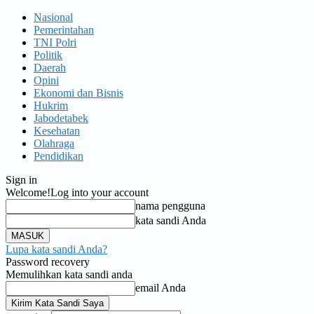
Nasional
Pemerintahan
TNI Polri
Politik
Daerah
Opini
Ekonomi dan Bisnis
Hukrim
Jabodetabek
Kesehatan
Olahraga
Pendidikan
Sign in
Welcome!
Log into your account
nama pengguna
kata sandi Anda
Lupa kata sandi Anda?
Password recovery
Memulihkan kata sandi anda
email Anda