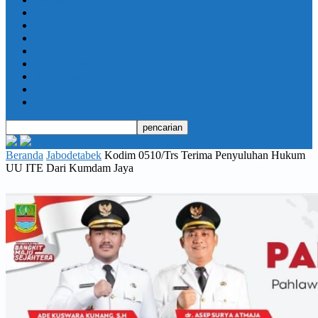
Daerah
Opini
Ekonomi dan Bisnis
Hukrim
Jabodetabek
Kesehatan
Olahraga
Pendidikan
Beranda
Jabodetabek
Kodim 0510/Trs Terima Penyuluhan Hukum
UU ITE Dari Kumdam Jaya