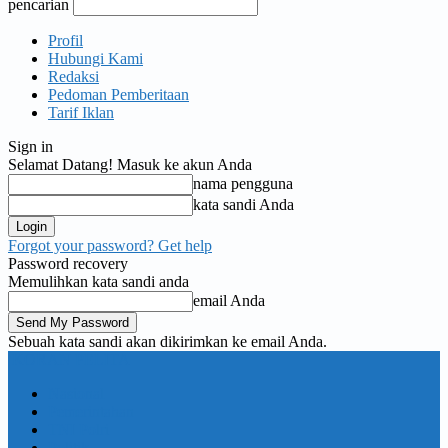
pencarian
Profil
Hubungi Kami
Redaksi
Pedoman Pemberitaan
Tarif Iklan
Sign in
Selamat Datang! Masuk ke akun Anda
nama pengguna
kata sandi Anda
Forgot your password? Get help
Password recovery
Memulihkan kata sandi anda
email Anda
Sebuah kata sandi akan dikirimkan ke email Anda.
KORAN PELITA
Nasional
Pemerintahan
TNI Polri
Politik