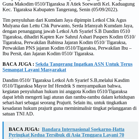
Guna Makodim 0510/Tigaraksa Jl Atiek Soewardi Kel. Kaduagung
Kec. Tigaraksa Kabupaten Tangerang, Senin (05/09/2022).
Tim penyuluhan dari Kumdam Jaya dipimpin Letkol Chk Agus
Mulyana dan Lettu Chk Purwanto, Serda Irfansyah Kumdam Jaya,
dengan penanggung jawab Letkol Arh Syarief S.B Dandim 0510
Tigaraksa, dihadiri Kapten Kav Sahrul Ashari Paspers Kodim 0510/
Tigaraksa, Perwakilan Babinsa Jajaran Kodim 0510/ Tigaraksa,
Perwakilan PNS jajaran Kodim 0510/Tigaraksa, Perwakilan Ibu –
Ibu Persit, dan Jajaran Kodim 0510/ Tigaraksa.
BACA JUGA :
Sekda Tangerang Ingatkan ASN Untuk Terus
Semangat Layani Masyarakat
Dandim 0510/ Tigaraksa Letkol Arh Syarief S.B,melalui Kasdim
0510/Tigaraksa Mayor Inf Hendrik S menyampaikan bahwa,
kegiatan penyuluhan hukum ini anggota Kodim 0510/Tigaraksa
dapat lebih mengerti lagi aturan dan rambu-rambu dalam kehidupan
sehari-hari sebagai seorang Prajurit. Selain itu, untuk tingkatkan
kesadaran hukum prajurit guna meminimalisir tingkat pelanggaran di
satuan TNI AD.
BACA JUGA:
Bandara Internasional Soekarno-Hatta
Peringkat Kedua Tersibuk di Asia Tenggara Layani 70