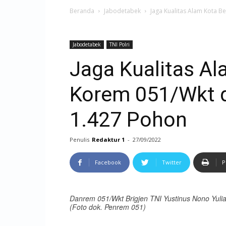
Beranda
Jabodetabek
Jaga Kualitas Alam Kota B
Jabodetabek
TNI Polri
Jaga Kualitas Al
Korem 051/Wkt 
1.427 Pohon
Penulis
Redaktur 1
-
27/09/2022
Facebook
Twitter
P
Danrem 051/Wkt Brigjen TNI Yustinus Nono Yuli
(Foto dok. Penrem 051)