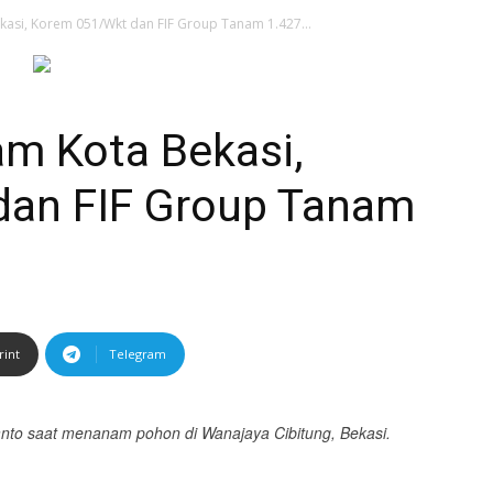
ekasi, Korem 051/Wkt dan FIF Group Tanam 1.427...
am Kota Bekasi,
dan FIF Group Tanam
rint
Telegram
anto saat menanam pohon di Wanajaya Cibitung, Bekasi.