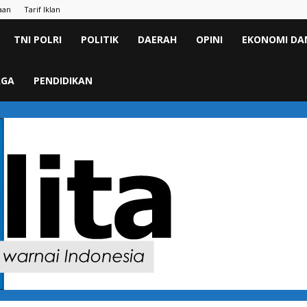
aan
Tarif Iklan
TNI POLRI
POLITIK
DAERAH
OPINI
EKONOMI DAN
AGA
PENDIDIKAN