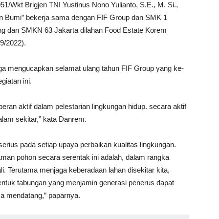
Wkt Brigjen TNI Yustinus Nono Yulianto, S.E., M. Si.,
n Bumi” bekerja sama dengan FIF Group dan SMK 1
g dan SMKN 63 Jakarta dilahan Food Estate Korem
9/2022).
uga mengucapkan selamat ulang tahun FIF Group yang ke-
iatan ini.
ran aktif dalam pelestarian lingkungan hidup. secara aktif
lam sekitar,” kata Danrem.
rius pada setiap upaya perbaikan kualitas lingkungan.
aman pohon secara serentak ini adalah, dalam rangka
i. Terutama menjaga keberadaan lahan disekitar kita,
entuk tabungan yang menjamin generasi penerus dapat
asa mendatang,” paparnya.