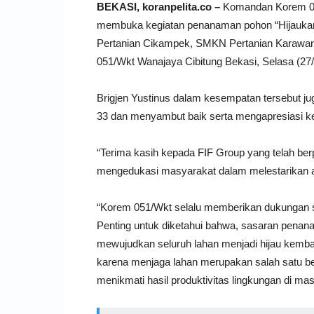
BEKASI, koranpelita.co –
Komandan Korem 051/
membuka kegiatan penanaman pohon “Hijauka
Pertanian Cikampek, SMKN Pertanian Karawan
051/Wkt Wanajaya Cibitung Bekasi, Selasa (27/
Brigjen Yustinus dalam kesempatan tersebut j
33 dan menyambut baik serta mengapresiasi keg
“Terima kasih kepada FIF Group yang telah berpe
mengedukasi masyarakat dalam melestarikan a
“Korem 051/Wkt selalu memberikan dukungan se
Penting untuk diketahui bahwa, sasaran penan
mewujudkan seluruh lahan menjadi hijau kembal
karena menjaga lahan merupakan salah satu b
menikmati hasil produktivitas lingkungan di m