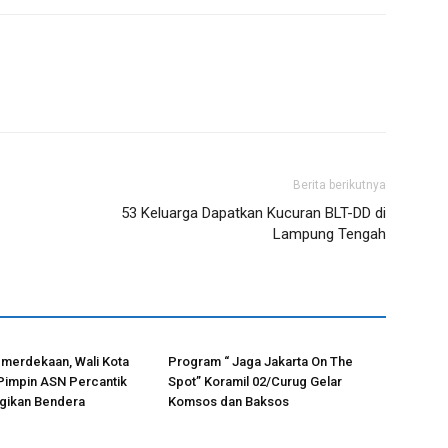
Berita berikutnya
53 Keluarga Dapatkan Kucuran BLT-DD di
Lampung Tengah
merdekaan, Wali Kota
Program “ Jaga Jakarta On The
Pimpin ASN Percantik
Spot” Koramil 02/Curug Gelar
agikan Bendera
Komsos dan Baksos