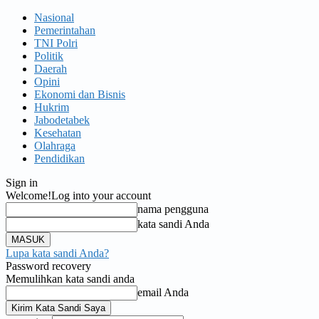
Nasional
Pemerintahan
TNI Polri
Politik
Daerah
Opini
Ekonomi dan Bisnis
Hukrim
Jabodetabek
Kesehatan
Olahraga
Pendidikan
Sign in
Welcome!
Log into your account
nama pengguna
kata sandi Anda
Lupa kata sandi Anda?
Password recovery
Memulihkan kata sandi anda
email Anda