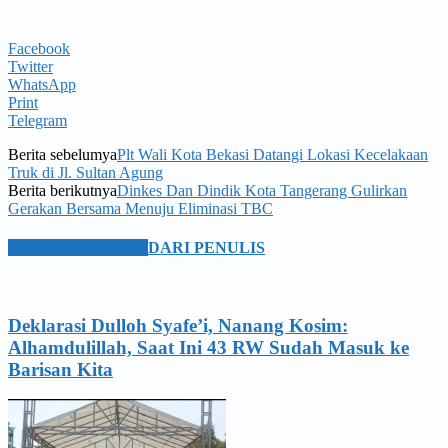
Facebook
Twitter
WhatsApp
Print
Telegram
Berita sebelumya
Plt Wali Kota Bekasi Datangi Lokasi Kecelakaan
Truk di Jl. Sultan Agung
Berita berikutnya
Dinkes Dan Dindik Kota Tangerang Gulirkan
Gerakan Bersama Menuju Eliminasi TBC
BERITA TERKAIT
DARI PENULIS
Deklarasi Dulloh Syafe’i, Nanang Kosim:
Alhamdulillah, Saat Ini 43 RW Sudah Masuk ke
Barisan Kita