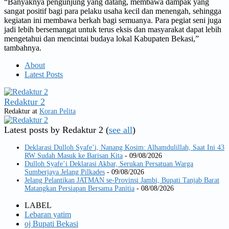
“Banyaknya pengunjung yang datang, membawa dampak yang
sangat positif bagi para pelaku usaha kecil dan menengah, sehingga
kegiatan ini membawa berkah bagi semuanya. Para pegiat seni juga
jadi lebih bersemangat untuk terus eksis dan masyarakat dapat lebih
mengetahui dan mencintai budaya lokal Kabupaten Bekasi,”
tambahnya.
About
Latest Posts
Redaktur 2
Redaktur
at
Koran Pelita
Latest posts by Redaktur 2
(
see all
)
Deklarasi Dulloh Syafe’i, Nanang Kosim: Alhamdulillah, Saat Ini 43
RW Sudah Masuk ke Barisan Kita
- 09/08/2026
Dulloh Syafe’i Deklarasi Akbar, Serukan Persatuan Warga
Sumberjaya Jelang Pilkades
- 09/08/2026
Jelang Pelantikan JATMAN se-Provinsi Jambi, Bupati Tanjab Barat
Matangkan Persiapan Bersama Panitia
- 08/08/2026
LABEL
Lebaran yatim
oj Bupati Bekasi