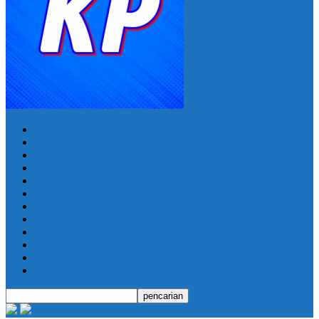
KORAN PELITA
Nasional
Pemerintahan
TNI Polri
Politik
Daerah
Opini
Ekonomi dan Bisnis
Hukrim
Jabodetabek
Kesehatan
Olahraga
Pendidikan