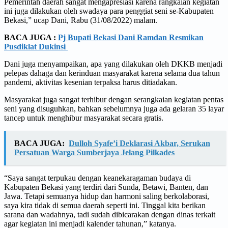
Pemerintah daerah sangat mengapresiasi karena rangkaian kegiatan
ini juga dilakukan oleh swadaya para penggiat seni se-Kabupaten
Bekasi,” ucap Dani, Rabu (31/08/2022) malam.
BACA JUGA :
Pj Bupati Bekasi Dani Ramdan Resmikan
Pusdiklat Dukinsi
Dani juga menyampaikan, apa yang dilakukan oleh DKKB menjadi
pelepas dahaga dan kerinduan masyarakat karena selama dua tahun
pandemi, aktivitas kesenian terpaksa harus ditiadakan.
Masyarakat juga sangat terhibur dengan serangkaian kegiatan pentas
seni yang disuguhkan, bahkan sebelumnya juga ada gelaran 35 layar
tancep untuk menghibur masyarakat secara gratis.
BACA JUGA:
Dulloh Syafe’i Deklarasi Akbar, Serukan
Persatuan Warga Sumberjaya Jelang Pilkades
“Saya sangat terpukau dengan keanekaragaman budaya di
Kabupaten Bekasi yang terdiri dari Sunda, Betawi, Banten, dan
Jawa. Tetapi semuanya hidup dan harmoni saling berkolaborasi,
saya kira tidak di semua daerah seperti ini. Tinggal kita berikan
sarana dan wadahnya, tadi sudah dibicarakan dengan dinas terkait
agar kegiatan ini menjadi kalender tahunan,” katanya.