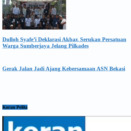
Dulloh Syafe’i Deklarasi Akbar, Serukan Persatuan
Warga Sumberjaya Jelang Pilkades
Gerak Jalan Jadi Ajang Kebersamaan ASN Bekasi
Koran Pelita