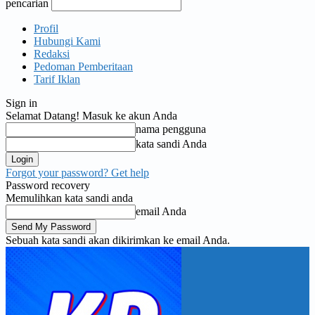
pencarian
Profil
Hubungi Kami
Redaksi
Pedoman Pemberitaan
Tarif Iklan
Sign in
Selamat Datang! Masuk ke akun Anda
nama pengguna
kata sandi Anda
Forgot your password? Get help
Password recovery
Memulihkan kata sandi anda
email Anda
Sebuah kata sandi akan dikirimkan ke email Anda.