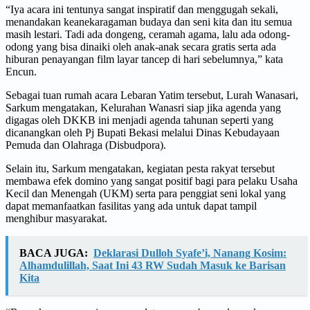
“Iya acara ini tentunya sangat inspiratif dan menggugah sekali,
menandakan keanekaragaman budaya dan seni kita dan itu semua
masih lestari. Tadi ada dongeng, ceramah agama, lalu ada odong-
odong yang bisa dinaiki oleh anak-anak secara gratis serta ada
hiburan penayangan film layar tancep di hari sebelumnya,” kata
Encun.
Sebagai tuan rumah acara Lebaran Yatim tersebut, Lurah Wanasari,
Sarkum mengatakan, Kelurahan Wanasri siap jika agenda yang
digagas oleh DKKB ini menjadi agenda tahunan seperti yang
dicanangkan oleh Pj Bupati Bekasi melalui Dinas Kebudayaan
Pemuda dan Olahraga (Disbudpora).
Selain itu, Sarkum mengatakan, kegiatan pesta rakyat tersebut
membawa efek domino yang sangat positif bagi para pelaku Usaha
Kecil dan Menengah (UKM) serta para penggiat seni lokal yang
dapat memanfaatkan fasilitas yang ada untuk dapat tampil
menghibur masyarakat.
BACA JUGA:
Deklarasi Dulloh Syafe’i, Nanang Kosim:
Alhamdulillah, Saat Ini 43 RW Sudah Masuk ke Barisan
Kita