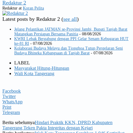
Redaktur 2
Redaktur
at
Koran Pelita
Latest posts by Redaktur 2
(
see all
)
Jelang Pelantikan JATMAN se-Provinsi Jambi, Bupati Tanjab Barat
Matangkan Persiapan Bersama Panitia
- 08/08/2026
KWRI Lebak Bergabung dengan PPI Gelar Senam Kebugaran HUT
ke-81 RI
- 07/08/2026
Kolaborasi Budaya Melayu dan Tionghoa Tutup Pergelaran Seni
Budaya Bhineka Kebangsaan di Tanjab Barat
- 07/08/2026
LABEL
Masyarakat Hitung-Hitungan
Wali Kota Tangerang
Facebook
Twitter
WhatsApp
Print
Telegram
Berita sebelumya
Hindari Praktik KKN, DPRD Kabupaten
Tangerang Teken Pakta Integritas dengan Kejari