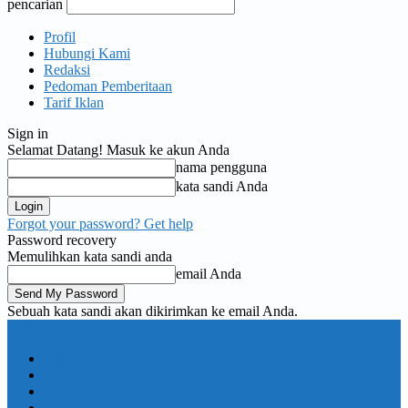
pencarian
Profil
Hubungi Kami
Redaksi
Pedoman Pemberitaan
Tarif Iklan
Sign in
Selamat Datang! Masuk ke akun Anda
nama pengguna
kata sandi Anda
Forgot your password? Get help
Password recovery
Memulihkan kata sandi anda
email Anda
Sebuah kata sandi akan dikirimkan ke email Anda.
KORAN PELITA
Nasional
Pemerintahan
TNI Polri
Politik