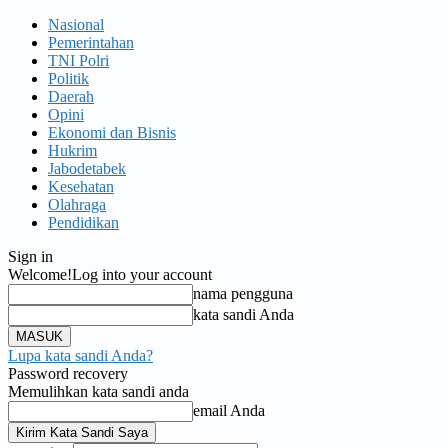
Nasional
Pemerintahan
TNI Polri
Politik
Daerah
Opini
Ekonomi dan Bisnis
Hukrim
Jabodetabek
Kesehatan
Olahraga
Pendidikan
Sign in
Welcome!
Log into your account
nama pengguna
kata sandi Anda
Lupa kata sandi Anda?
Password recovery
Memulihkan kata sandi anda
email Anda