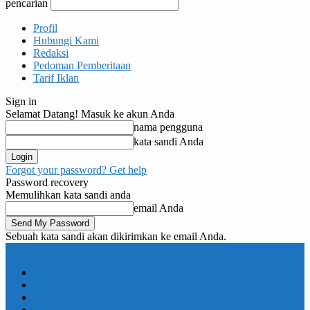
pencarian
Profil
Hubungi Kami
Redaksi
Pedoman Pemberitaan
Tarif Iklan
Sign in
Selamat Datang! Masuk ke akun Anda
nama pengguna
kata sandi Anda
Forgot your password? Get help
Password recovery
Memulihkan kata sandi anda
email Anda
Sebuah kata sandi akan dikirimkan ke email Anda.
KORAN PELITA
Nasional
Pemerintahan
TNI Polri
Politik