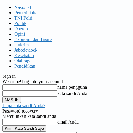
Nasional
Pemerintahan
TNI Polri
Politik
Daerah
Opini
Ekonomi dan Bisnis
Hukrim
Jabodetabek
Kesehatan
Olahraga
Pendidikan
Sign in
Welcome!
Log into your account
nama pengguna
kata sandi Anda
Lupa kata sandi Anda?
Password recovery
Memulihkan kata sandi anda
email Anda