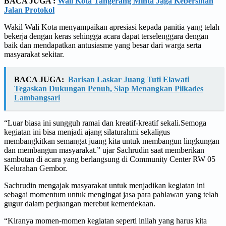
BACA JUGA :
Wali Kota Tangerang Minta Jaga Kebersihan
Jalan Protokol
Wakil Wali Kota menyampaikan apresiasi kepada panitia yang telah
bekerja dengan keras sehingga acara dapat terselenggara dengan
baik dan mendapatkan antusiasme yang besar dari warga serta
masyarakat sekitar.
BACA JUGA:
Barisan Laskar Juang Tuti Elawati
Tegaskan Dukungan Penuh, Siap Menangkan Pilkades
Lambangsari
“Luar biasa ini sungguh ramai dan kreatif-kreatif sekali.Semoga
kegiatan ini bisa menjadi ajang silaturahmi sekaligus
membangkitkan semangat juang kita untuk membangun lingkungan
dan membangun masyarakat.” ujar Sachrudin saat memberikan
sambutan di acara yang berlangsung di Community Center RW 05
Kelurahan Gembor.
Sachrudin mengajak masyarakat untuk menjadikan kegiatan ini
sebagai momentum untuk mengingat jasa para pahlawan yang telah
gugur dalam perjuangan merebut kemerdekaan.
“Kiranya momen-momen kegiatan seperti inilah yang harus kita