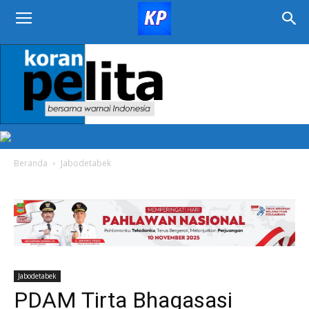
KORAN
PELITA
Beranda
Jabodetabek
Jabodetabek
PDAM Tirta Bhagasasi