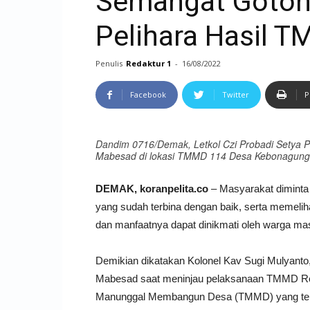
Semangat Goton
Pelihara Hasil 
Penulis
Redaktur 1
-
16/08/2022
Facebook
Twitter
P
Dandim 0716/Demak, Letkol Czi Probadi Setya P
Mabesad di lokasi TMMD 114 Desa Kebonagung,
DEMAK, koranpelita.co
– Masyarakat diminta
yang sudah terbina dengan baik, serta memeli
dan manfaatnya dapat dinikmati oleh warga ma
Demikian dikatakan Kolonel Kav Sugi Mulyant
Mabesad saat meninjau pelaksanaan TMMD Re
Manunggal Membangun Desa (TMMD) yang telah