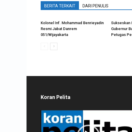
BERITA TERKAIT
DARI PENULIS
Kolonel Inf. Mohammad Benrieyadin
Sukseskan 
Resmi Jabat Danrem
Gubernur Ba
051/Wijayakarta
Petugas Pe
Koran Pelita
Pemutar
Video