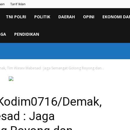
aan
Tarif Iklan
TNI POLRI
POLITIK
DAERAH
OPINI
EKONOMI DAN
AGA
PENDIDIKAN
k, Tim Wasev Mabesad : Jaga Semangat Gotong Royong dan...
Kodim0716/Demak,
sad : Jaga