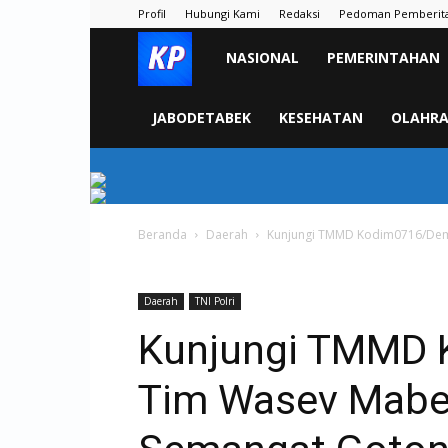
Profil
Hubungi Kami
Redaksi
Pedoman Pemberit
KORAN
NASIONAL
PEMERINTAHAN
PELITA
JABODETABEK
KESEHATAN
OLAHR
Beranda
Daerah
Kunjungi TMMD Kodim0716/Dema
Daerah
TNI Polri
Kunjungi TMMD 
Tim Wasev Mabe