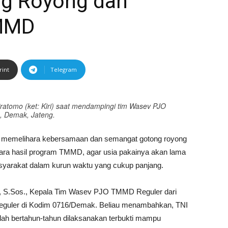
g Royong dan
TMMD
rint
Telegram
ratomo (ket: Kiri) saat mendampingi tim Wasev PJO
 Demak, Jateng.
 memelihara kebersamaan dan semangat gotong royong
hara hasil program TMMD, agar usia pakainya akan lama
syarakat dalam kurun waktu yang cukup panjang.
o, S.Sos., Kepala Tim Wasev PJO TMMD Reguler dari
guler di Kodim 0716/Demak. Beliau menambahkan, TNI
 bertahun-tahun dilaksanakan terbukti mampu