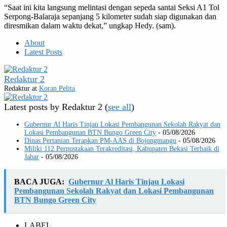
“Saat ini kita langsung melintasi dengan sepeda santai Seksi A1 Tol
Serpong-Balaraja sepanjang 5 kilometer sudah siap digunakan dan
diresmikan dalam waktu dekat,” ungkap Hedy. (sam).
About
Latest Posts
Redaktur 2
Redaktur
at
Koran Pelita
Latest posts by Redaktur 2
(
see all
)
Gubernur Al Haris Tinjau Lokasi Pembangunan Sekolah Rakyat dan
Lokasi Pembangunan BTN Bungo Green City
- 05/08/2026
Dinas Pertanian Terapkan PM-AAS di Bojongmangu
- 05/08/2026
Miliki 112 Perpustakaan Terakreditasi, Kabupaten Bekasi Terbaik di
Jabar
- 05/08/2026
BACA JUGA:
Gubernur Al Haris Tinjau Lokasi
Pembangunan Sekolah Rakyat dan Lokasi Pembangunan
BTN Bungo Green City
LABEL