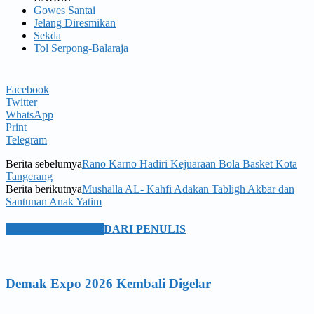
Gowes Santai
Jelang Diresmikan
Sekda
Tol Serpong-Balaraja
Facebook
Twitter
WhatsApp
Print
Telegram
Berita sebelumya
Rano Karno Hadiri Kejuaraan Bola Basket Kota
Tangerang
Berita berikutnya
Mushalla AL- Kahfi Adakan Tabligh Akbar dan
Santunan Anak Yatim
BERITA TERKAIT
DARI PENULIS
Demak Expo 2026 Kembali Digelar