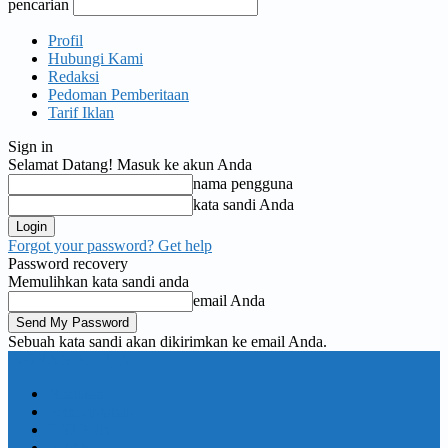
pencarian
Profil
Hubungi Kami
Redaksi
Pedoman Pemberitaan
Tarif Iklan
Sign in
Selamat Datang! Masuk ke akun Anda
nama pengguna
kata sandi Anda
Forgot your password? Get help
Password recovery
Memulihkan kata sandi anda
email Anda
Sebuah kata sandi akan dikirimkan ke email Anda.
KORAN PELITA
Nasional
Pemerintahan
TNI Polri
Politik