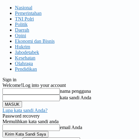
Nasional
Pemerintahan
TNI Polri
Politik
Daerah
Opini
Ekonomi dan Bisnis
Hukrim
Jabodetabek
Kesehatan
Olahraga
Pendidikan
Sign in
Welcome!
Log into your account
nama pengguna
kata sandi Anda
Lupa kata sandi Anda?
Password recovery
Memulihkan kata sandi anda
email Anda