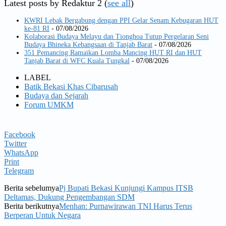
Latest posts by Redaktur 2
(
see all
)
KWRI Lebak Bergabung dengan PPI Gelar Senam Kebugaran HUT
ke-81 RI
- 07/08/2026
Kolaborasi Budaya Melayu dan Tionghoa Tutup Pergelaran Seni
Budaya Bhineka Kebangsaan di Tanjab Barat
- 07/08/2026
351 Pemancing Ramaikan Lomba Mancing HUT RI dan HUT
Tanjab Barat di WFC Kuala Tungkal
- 07/08/2026
LABEL
Batik Bekasi Khas Cibarusah
Budaya dan Sejarah
Forum UMKM
Facebook
Twitter
WhatsApp
Print
Telegram
Berita sebelumya
Pj Bupati Bekasi Kunjungi Kampus ITSB
Deltamas, Dukung Pengembangan SDM
Berita berikutnya
Menhan: Purnawirawan TNI Harus Terus
Berperan Untuk Negara