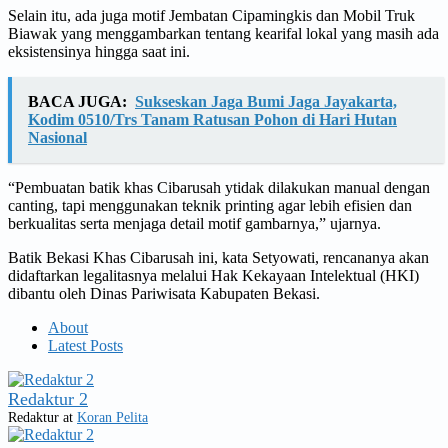
Selain itu, ada juga motif Jembatan Cipamingkis dan Mobil Truk
Biawak yang menggambarkan tentang kearifal lokal yang masih ada
eksistensinya hingga saat ini.
BACA JUGA:
Sukseskan Jaga Bumi Jaga Jayakarta,
Kodim 0510/Trs Tanam Ratusan Pohon di Hari Hutan
Nasional
“Pembuatan batik khas Cibarusah ytidak dilakukan manual dengan
canting, tapi menggunakan teknik printing agar lebih efisien dan
berkualitas serta menjaga detail motif gambarnya,” ujarnya.
Batik Bekasi Khas Cibarusah ini, kata Setyowati, rencananya akan
didaftarkan legalitasnya melalui Hak Kekayaan Intelektual (HKI)
dibantu oleh Dinas Pariwisata Kabupaten Bekasi.
About
Latest Posts
Redaktur 2
Redaktur
at
Koran Pelita