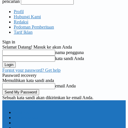
pencarian
Profil
Hubungi Kami
Redaksi
Pedoman Pemberitaan
Tarif Iklan
Sign in
Selamat Datang! Masuk ke akun Anda
nama pengguna
kata sandi Anda
Forgot your password? Get help
Password recovery
Memulihkan kata sandi anda
email Anda
Sebuah kata sandi akan dikirimkan ke email Anda.
KORAN PELITA
Nasional
Pemerintahan
TNI Polri
Politik