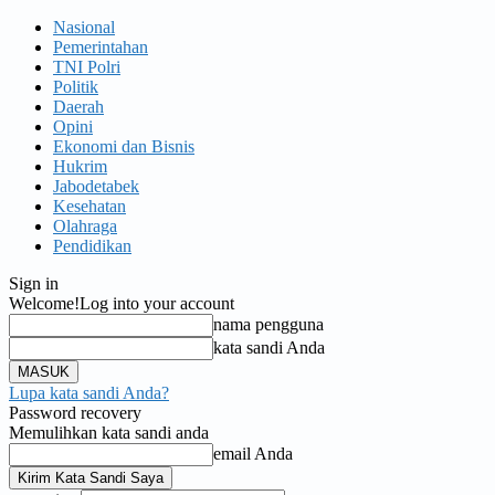
Nasional
Pemerintahan
TNI Polri
Politik
Daerah
Opini
Ekonomi dan Bisnis
Hukrim
Jabodetabek
Kesehatan
Olahraga
Pendidikan
Sign in
Welcome!
Log into your account
nama pengguna
kata sandi Anda
Lupa kata sandi Anda?
Password recovery
Memulihkan kata sandi anda
email Anda