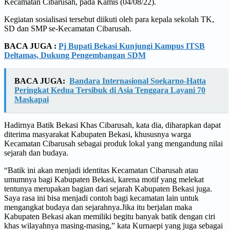
Kecamatan Cibarusah, pada Kamis (04/08/22).
Kegiatan sosialisasi tersebut diikuti oleh para kepala sekolah TK,
SD dan SMP se-Kecamatan Cibarusah.
BACA JUGA :
Pj Bupati Bekasi Kunjungi Kampus ITSB
Deltamas, Dukung Pengembangan SDM
BACA JUGA:
Bandara Internasional Soekarno-Hatta
Peringkat Kedua Tersibuk di Asia Tenggara Layani 70
Maskapai
Hadirnya Batik Bekasi Khas Cibarusah, kata dia, diharapkan dapat
diterima masyarakat Kabupaten Bekasi, khususnya warga
Kecamatan Cibarusah sebagai produk lokal yang mengandung nilai
sejarah dan budaya.
“Batik ini akan menjadi identitas Kecamatan Cibarusah atau
umumnya bagi Kabupaten Bekasi, karena motif yang melekat
tentunya merupakan bagian dari sejarah Kabupaten Bekasi juga.
Saya rasa ini bisa menjadi contoh bagi kecamatan lain untuk
mengangkat budaya dan sejarahnya.Jika itu berjalan maka
Kabupaten Bekasi akan memiliki begitu banyak batik dengan ciri
khas wilayahnya masing-masing,” kata Kurnaepi yang juga sebagai