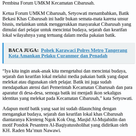
Pembina Forum UMKM Kecamatan Cibarusah.
Ketua Forum UMKM Cibarusah, Setyowati menambahkan, Batik
Bekasi Khas Cibarusah ini hadir bukan semata-mata karena unsur
bisnis, melainkan untuk menggerakkan masyarakat Cibarusah yang
dimulai dari pelajar untuk mencintai budaya, sejarah dan kearifan
lokal wilayahnya yang tertuang dalam media pakaian batik.
BACA JUGA:
Polsek Karawaci Polres Metro Tangerang
Kota Amankan Pelaku Curanmor dan Penadah
“Iya kita ingin anak-anak kita mengetahui dan mencintai budaya,
sejarah dan kearifan lokal melalui media pakaian batik yang dapat
melekat atau digunakan oleh pelajar. Batik ini juga sudah
mendapatkan atensi dari Pemerintah Kecamatan Cibarusah dan para
aparatur di desa-desa, semoga batik ini menjadi ikon sekaligus
identitas yang melekat pada Kecamatan Cibarusah,” kata Setyowati.
Adapun motif batik yang saat ini sudah dilaunching dengan
mengangkat budaya, sejarah dan kearifan lokal khas Cibarusah
diantaranya Klenteng Ngok Kok Ong, Masjid Al-Mujahidin dan
motif Pondok Pesantren Al-Baqiyatussholihat yang didirikan oleh
KH. Raden Ma’mun Nawawi.