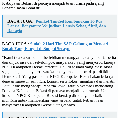
Kabupaten Bekasi di percaya menjadi tuan rumah pada ajang
Peparda Jawa Barat itu.
BACA JUGA:
Pemkot Tangsel Kembangkan 36 Pos
Lansia, Benyamin: Wujudkan Lansia Sehat, Aktif, dan
Bahagia
BACA JUGA :
Sudah 2 Hari Tim SAR Gabungan Mencari
Bocah Yang Hanyut di Sungai Serayu
“Kami tidak akan terlalu berlebihan menanggapi adanya berita berita
dan unjuk rasa dari sekelompok masyarakat, yang menyoroti kinerja
NPCI Kabupaten Bekasi tersebut. Hal itu sesuatu yang biasa biasa
saja, dengan adanya masyarakat menyampaikan pendapat di iklim
Demokrasi. Yang pasti kami NPCI Kabupaten Bekasi akan bekerja
dengan sungguh sungguh, konsen serta fokus, membina dan melatih
Atlit untuk menghadapi Peparda Jawa Barat November mendatang.
Dimana Kabupaten Bekasi di percaya menjadi tuan rumah. Untuk
itu kami NPCI Kabupaten Bekasi bersiap diri dengan sebaik
mungkin untuk memberikan yang terbaik, untuk kebanggaan
masyarakat Kabupaten Bekasi,” ungkapnya.