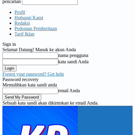
pencarian
Profil
Hubungi Kami
Redaksi
Pedoman Pemberitaan
Tarif Iklan
Sign in
Selamat Datang! Masuk ke akun Anda
nama pengguna
kata sandi Anda
Forgot your password? Get help
Password recovery
Memulihkan kata sandi anda
email Anda
Sebuah kata sandi akan dikirimkan ke email Anda.