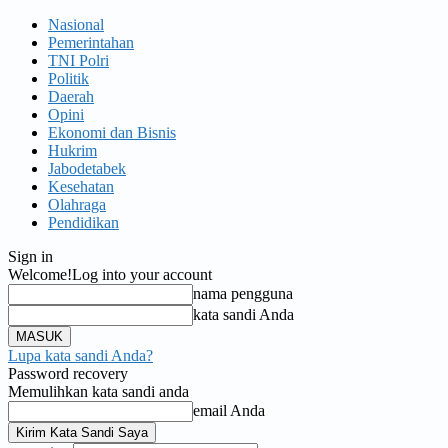
Nasional
Pemerintahan
TNI Polri
Politik
Daerah
Opini
Ekonomi dan Bisnis
Hukrim
Jabodetabek
Kesehatan
Olahraga
Pendidikan
Sign in
Welcome!
Log into your account
nama pengguna
kata sandi Anda
Lupa kata sandi Anda?
Password recovery
Memulihkan kata sandi anda
email Anda