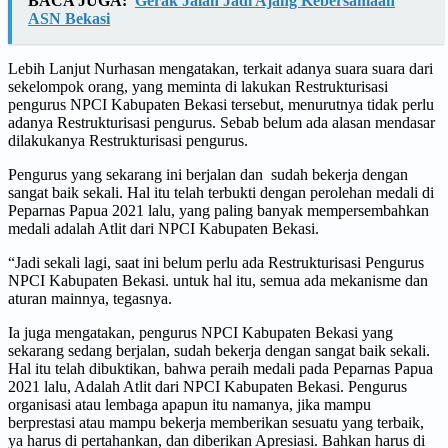
BACA JUGA:
Gerak Jalan Jadi Ajang Kebersamaan
ASN Bekasi
Lebih Lanjut Nurhasan mengatakan, terkait adanya suara suara dari
sekelompok orang, yang meminta di lakukan Restrukturisasi
pengurus NPCI Kabupaten Bekasi tersebut, menurutnya tidak perlu
adanya Restrukturisasi pengurus. Sebab belum ada alasan mendasar
dilakukanya Restrukturisasi pengurus.
Pengurus yang sekarang ini berjalan dan sudah bekerja dengan
sangat baik sekali. Hal itu telah terbukti dengan perolehan medali di
Peparnas Papua 2021 lalu, yang paling banyak mempersembahkan
medali adalah Atlit dari NPCI Kabupaten Bekasi.
“Jadi sekali lagi, saat ini belum perlu ada Restrukturisasi Pengurus
NPCI Kabupaten Bekasi. untuk hal itu, semua ada mekanisme dan
aturan mainnya, tegasnya.
Ia juga mengatakan, pengurus NPCI Kabupaten Bekasi yang
sekarang sedang berjalan, sudah bekerja dengan sangat baik sekali.
Hal itu telah dibuktikan, bahwa peraih medali pada Peparnas Papua
2021 lalu, Adalah Atlit dari NPCI Kabupaten Bekasi. Pengurus
organisasi atau lembaga apapun itu namanya, jika mampu
berprestasi atau mampu bekerja memberikan sesuatu yang terbaik,
ya harus di pertahankan, dan diberikan Apresiasi. Bahkan harus di