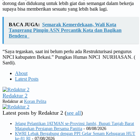
dorong dan didukung untuk lebih giat dan semangat dalam bekerja
supaya bisa memberikan sesuatu yang lebih baik lagi.
BACA JUGA:
Semarak Kemerdekaan, Wali Kota
Tangerang Pimpin ASN Percantik Kota dan Bagikan
Bendera
“Saya tegaskan, saat ini belum perlu ada Restrukturisasi pengurus
NPCI kabupaten Bekasi.” Pungkas Humas NPCI NURHASAN. (
Sardi).
About
Latest Posts
Redaktur 2
Redaktur
at
Koran Pelita
Latest posts by Redaktur 2
(
see all
)
Jelang Pelantikan JATMAN se-Provinsi Jambi, Bupati Tanjab Barat
Matangkan Persiapan Bersama Panitia
- 08/08/2026
KWRI Lebak Bergabung dengan PPI Gelar Senam Kebugaran HUT
ke-81 RI
- 07/08/2026