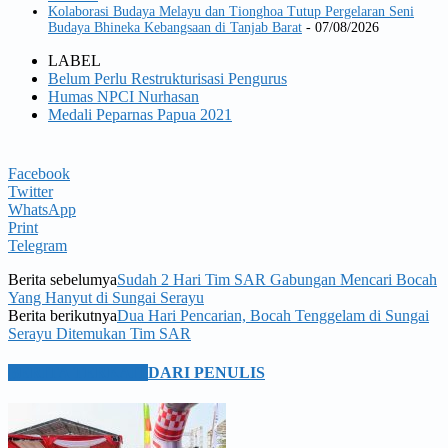
Kolaborasi Budaya Melayu dan Tionghoa Tutup Pergelaran Seni
Budaya Bhineka Kebangsaan di Tanjab Barat
- 07/08/2026
LABEL
Belum Perlu Restrukturisasi Pengurus
Humas NPCI Nurhasan
Medali Peparnas Papua 2021
Facebook
Twitter
WhatsApp
Print
Telegram
Berita sebelumya
Sudah 2 Hari Tim SAR Gabungan Mencari Bocah
Yang Hanyut di Sungai Serayu
Berita berikutnya
Dua Hari Pencarian, Bocah Tenggelam di Sungai
Serayu Ditemukan Tim SAR
BERITA TERKAIT
DARI PENULIS