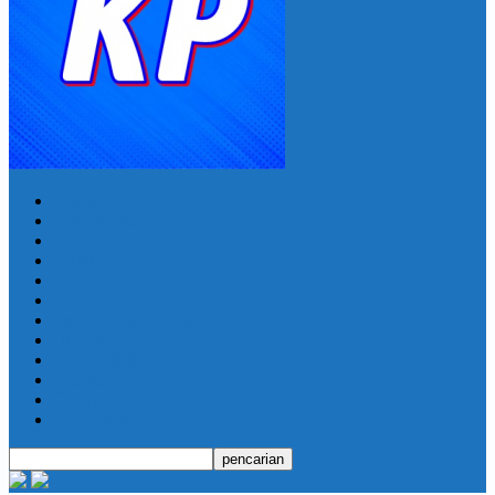
KORAN PELITA
Nasional
Pemerintahan
TNI Polri
Politik
Daerah
Opini
Ekonomi dan Bisnis
Hukrim
Jabodetabek
Kesehatan
Olahraga
Pendidikan