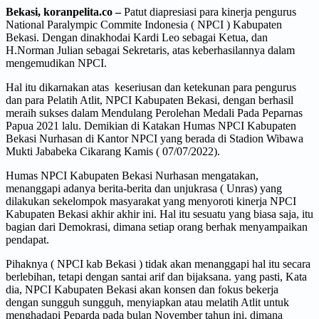
Bekasi, koranpelita.co –
Patut diapresiasi para kinerja pengurus
National Paralympic Commite Indonesia ( NPCI ) Kabupaten
Bekasi. Dengan dinakhodai Kardi Leo sebagai Ketua, dan
H.Norman Julian sebagai Sekretaris, atas keberhasilannya dalam
mengemudikan NPCI.
Hal itu dikarnakan atas keseriusan dan ketekunan para pengurus
dan para Pelatih Atlit, NPCI Kabupaten Bekasi, dengan berhasil
meraih sukses dalam Mendulang Perolehan Medali Pada Peparnas
Papua 2021 lalu. Demikian di Katakan Humas NPCI Kabupaten
Bekasi Nurhasan di Kantor NPCI yang berada di Stadion Wibawa
Mukti Jababeka Cikarang Kamis ( 07/07/2022).
Humas NPCI Kabupaten Bekasi Nurhasan mengatakan,
menanggapi adanya berita-berita dan unjukrasa ( Unras) yang
dilakukan sekelompok masyarakat yang menyoroti kinerja NPCI
Kabupaten Bekasi akhir akhir ini. Hal itu sesuatu yang biasa saja, itu
bagian dari Demokrasi, dimana setiap orang berhak menyampaikan
pendapat.
Pihaknya ( NPCI kab Bekasi ) tidak akan menanggapi hal itu secara
berlebihan, tetapi dengan santai arif dan bijaksana. yang pasti, Kata
dia, NPCI Kabupaten Bekasi akan konsen dan fokus bekerja
dengan sungguh sungguh, menyiapkan atau melatih Atlit untuk
menghadapi Peparda pada bulan November tahun ini, dimana