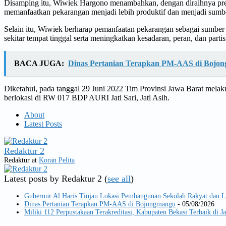
Disamping itu, Wiwiek Hargono menambahkan, dengan diraihnya prest
memanfaatkan pekarangan menjadi lebih produktif dan menjadi sumber
Selain itu, Wiwiek berharap pemanfaatan pekarangan sebagai sumbe
sekitar tempat tinggal serta meningkatkan kesadaran, peran, dan pa
BACA JUGA:
Dinas Pertanian Terapkan PM-AAS di Bojo
Diketahui, pada tanggal 29 Juni 2022 Tim Provinsi Jawa Barat mela
berlokasi di RW 017 BDP AURI Jati Sari, Jati Asih.
About
Latest Posts
Redaktur 2
Redaktur
at
Koran Pelita
Latest posts by Redaktur 2
(
see all
)
Gubernur Al Haris Tinjau Lokasi Pembangunan Sekolah Rakyat dan
Dinas Pertanian Terapkan PM-AAS di Bojongmangu
- 05/08/2026
Miliki 112 Perpustakaan Terakreditasi, Kabupaten Bekasi Terbaik di J