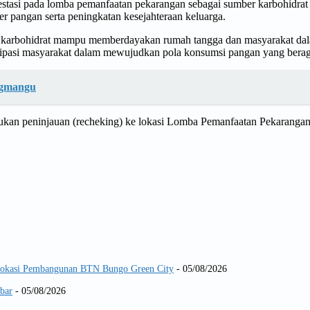
asi pada lomba pemanfaatan pekarangan sebagai sumber karbohidrat d
 pangan serta peningkatan kesejahteraan keluarga.
r karbohidrat mampu memberdayakan rumah tangga dan masyarakat dala
rtisipasi masyarakat dalam mewujudkan pola konsumsi pangan yang bera
ngmangu
kukan peninjauan (recheking) ke lokasi Lomba Pemanfaatan Pekaranga
 Lokasi Pembangunan BTN Bungo Green City
- 05/08/2026
abar
- 05/08/2026