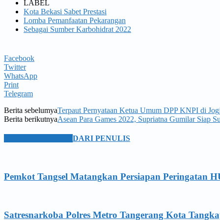
LABEL
Kota Bekasi Sabet Prestasi
Lomba Pemanfaatan Pekarangan
Sebagai Sumber Karbohidrat 2022
Facebook
Twitter
WhatsApp
Print
Telegram
Berita sebelumya
Terpaut Pernyataan Ketua Umum DPP KNPI di Jogja
Berita berikutnya
Asean Para Games 2022, Supriatna Gumilar Siap 
BERITA TERKAIT
DARI PENULIS
Pemkot Tangsel Matangkan Persiapan Peringatan 
Satresnarkoba Polres Metro Tangerang Kota Tangka