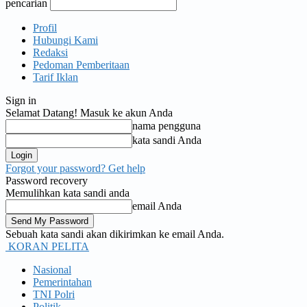
pencarian
Profil
Hubungi Kami
Redaksi
Pedoman Pemberitaan
Tarif Iklan
Sign in
Selamat Datang! Masuk ke akun Anda
nama pengguna
kata sandi Anda
Forgot your password? Get help
Password recovery
Memulihkan kata sandi anda
email Anda
Sebuah kata sandi akan dikirimkan ke email Anda.
KORAN PELITA
Nasional
Pemerintahan
TNI Polri
Politik