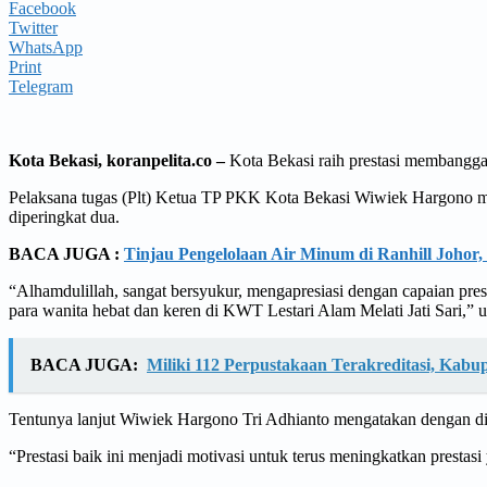
Facebook
Twitter
WhatsApp
Print
Telegram
Kota Bekasi, koranpelita.co –
Kota Bekasi raih prestasi membangga
Pelaksana tugas (Plt) Ketua TP PKK Kota Bekasi Wiwiek Hargono m
diperingkat dua.
BACA JUGA :
Tinjau Pengelolaan Air Minum di Ranhill Johor,
“Alhamdulillah, sangat bersyukur, mengapresiasi dengan capaian prest
para wanita hebat dan keren di KWT Lestari Alam Melati Jati Sari,”
BACA JUGA:
Miliki 112 Perpustakaan Terakreditasi, Kabu
Tentunya lanjut Wiwiek Hargono Tri Adhianto mengatakan dengan dirai
“Prestasi baik ini menjadi motivasi untuk terus meningkatkan prestas