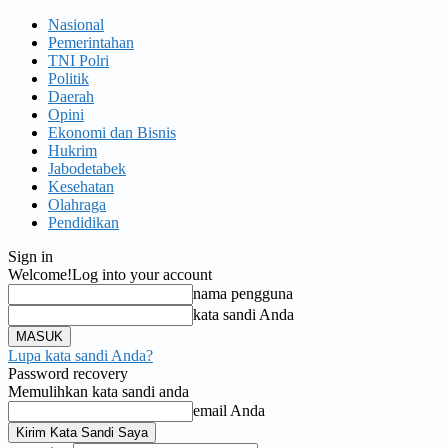
Nasional
Pemerintahan
TNI Polri
Politik
Daerah
Opini
Ekonomi dan Bisnis
Hukrim
Jabodetabek
Kesehatan
Olahraga
Pendidikan
Sign in
Welcome!
Log into your account
nama pengguna
kata sandi Anda
Lupa kata sandi Anda?
Password recovery
Memulihkan kata sandi anda
email Anda