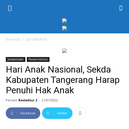
KORAN
PELITA
Beranda
Jabodetabek
Jabodetabek
Pemerintahan
Hari Anak Nasional, Sekda
Kabupaten Tangerang Harap
Penuhi Hak Anak
Penulis
Redaktur 2
-
21/07/2022
Facebook
Twitter