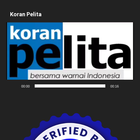
Koran Pelita
Pemutar
Video
00:00
00:16