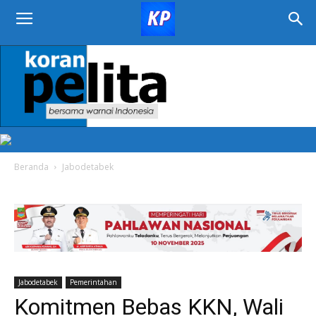
KORAN
PELITA
Beranda
Jabodetabek
Jabodetabek
Pemerintahan
Komitmen Bebas KKN, Wali