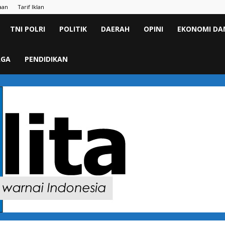
aan
Tarif Iklan
TNI POLRI
POLITIK
DAERAH
OPINI
EKONOMI DAN
AGA
PENDIDIKAN