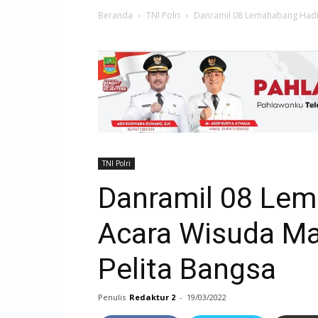
Beranda
TNI Polri
Danramil 08 Lemahabang Hadir
TNI Polri
Danramil 08 Lem
Acara Wisuda Ma
Pelita Bangsa
Penulis
Redaktur 2
-
19/03/2022