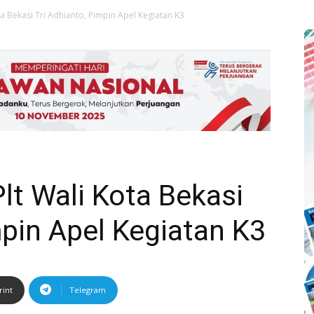
ta Bekasi Tri Adhianto, Pimpin Apel Kegiatan K3
lt Wali Kota Bekasi
mpin Apel Kegiatan K3
rint
Telegram