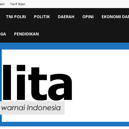
aan
Tarif Iklan
TNI POLRI
POLITIK
DAERAH
OPINI
EKONOMI DAN
AGA
PENDIDIKAN