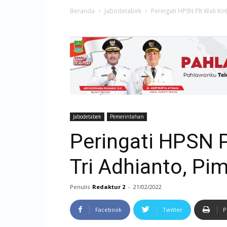
Beranda
Jabodetabek
Peringati HPSN Plt Wali Ko
Jabodetabek
Pemerintahan
Peringati HPSN P
Tri Adhianto, Pi
Penulis
Redaktur 2
-
21/02/2022
Facebook
Twitter
P