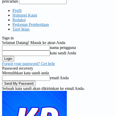
pencarian
Profil
Hubungi Kami
Redaksi
Pedoman Pemberitaan
Tarif Iklan
Sign in
Selamat Datang! Masuk ke akun Anda
nama pengguna
kata sandi Anda
Forgot your password? Get help
Password recovery
Memulihkan kata sandi anda
email Anda
Sebuah kata sandi akan dikirimkan ke email Anda.