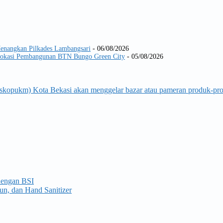
Menangkan Pilkades Lambangsari
- 06/08/2026
 Lokasi Pembangunan BTN Bungo Green City
- 05/08/2026
Diskopukm) Kota Bekasi akan menggelar bazar atau pameran produk
dengan BSI
n, dan Hand Sanitizer