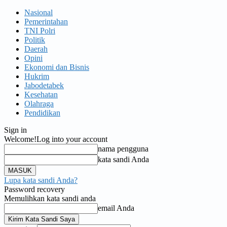
Nasional
Pemerintahan
TNI Polri
Politik
Daerah
Opini
Ekonomi dan Bisnis
Hukrim
Jabodetabek
Kesehatan
Olahraga
Pendidikan
Sign in
Welcome!
Log into your account
nama pengguna
kata sandi Anda
Lupa kata sandi Anda?
Password recovery
Memulihkan kata sandi anda
email Anda