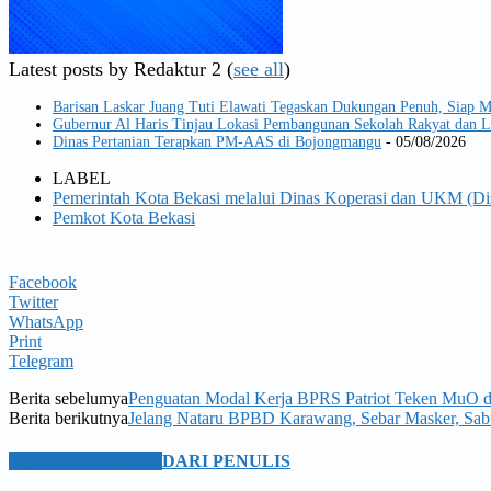
Latest posts by Redaktur 2
(
see all
)
Barisan Laskar Juang Tuti Elawati Tegaskan Dukungan Penuh, Siap 
Gubernur Al Haris Tinjau Lokasi Pembangunan Sekolah Rakyat dan
Dinas Pertanian Terapkan PM-AAS di Bojongmangu
- 05/08/2026
LABEL
Pemerintah Kota Bekasi melalui Dinas Koperasi dan UKM (
Pemkot Kota Bekasi
Facebook
Twitter
WhatsApp
Print
Telegram
Berita sebelumya
Penguatan Modal Kerja BPRS Patriot Teken MuO 
Berita berikutnya
Jelang Nataru BPBD Karawang, Sebar Masker, Sabu
BERITA TERKAIT
DARI PENULIS