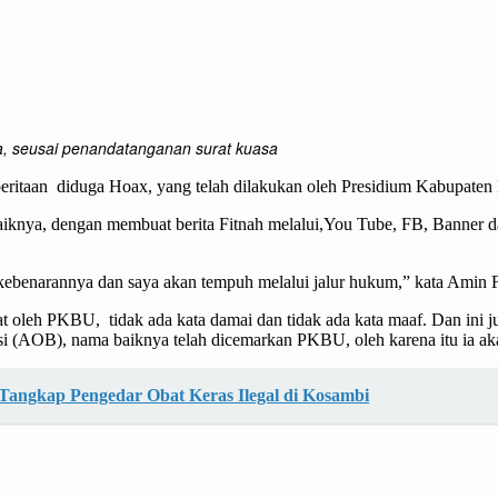
a, seusai penandatanganan surat kuasa
itaan diduga Hoax, yang telah dilakukan oleh Presidium Kabupaten 
knya, dengan membuat berita Fitnah melalui,You Tube, FB, Banner d
 kebenarannya dan saya akan tempuh melalui jalur hukum,” kata Amin 
buat oleh PKBU, tidak ada kata damai dan tidak ada kata maaf. Dan i
asi (AOB), nama baiknya telah dicemarkan PKBU, oleh karena itu ia a
Tangkap Pengedar Obat Keras Ilegal di Kosambi