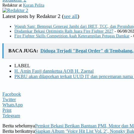
Redaktur
at
Koran Pelita
Latest posts by Redaktur 2
(
see all
)
Wagub Sani: Bentengi Generasi Jambi dari IRET, TCC, dan Perundun
Disdamkar Bekasi Optimistis Raih Juara Fire Fighter 2027
- 06/08/20
Fire Fighter Skills Competition Asah Keterampilan Petugas Damkar
- 
BACA JUGA:
Diduga Terjadi "Begal Order" di Tembalan
LABEL
H. Amin Faujj dannketua AOB H. Zaenal
PKBU akan dilaporkan terkait UUD IT dan pencemaran nama 
Facebook
Twitter
WhatsApp
Print
Telegram
Berita sebelumya
Pemkot Bekasi Berikan Bantuan PMI, Motor dan M
Berita berikutnya
Siapkan Album ‘Voice Hit List Vol. 2’, Nongky Ba