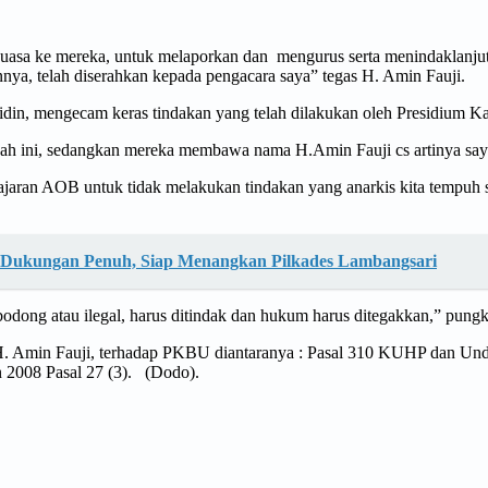
asa ke mereka, untuk melaporkan dan mengurus serta menindaklanjuti 
nnya, telah diserahkan kepada pengacara saya” tegas H. Amin Fauji.
din, mengecam keras tindakan yang telah dilakukan oleh Presidium 
fitnah ini, sedangkan mereka membawa nama H.Amin Fauji cs artinya say
ajaran AOB untuk tidak melakukan tindakan yang anarkis kita tempuh se
n Dukungan Penuh, Siap Menangkan Pilkades Lambangsari
bodong atau ilegal, harus ditindak dan hukum harus ditegakkan,” pun
 H. Amin Fauji, terhadap PKBU diantaranya : Pasal 310 KUHP dan Un
 2008 Pasal 27 (3). (Dodo).