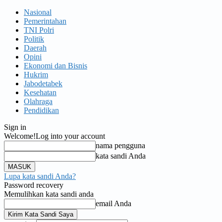
Nasional
Pemerintahan
TNI Polri
Politik
Daerah
Opini
Ekonomi dan Bisnis
Hukrim
Jabodetabek
Kesehatan
Olahraga
Pendidikan
Sign in
Welcome!
Log into your account
nama pengguna
kata sandi Anda
Lupa kata sandi Anda?
Password recovery
Memulihkan kata sandi anda
email Anda