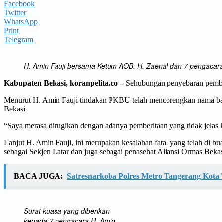
Facebook
Twitter
WhatsApp
Print
Telegram
H. Amin Fauji bersama Ketum AOB. H. Zaenal dan 7 pengacar
Kabupaten Bekasi, koranpelita.co –
Sehubungan penyebaran pember
Menurut H. Amin Fauji tindakan PKBU telah mencorengkan nama bai
Bekasi.
“Saya merasa dirugikan dengan adanya pemberitaan yang tidak jelas
Lanjut H. Amin Fauji, ini merupakan kesalahan fatal yang telah di 
sebagai Sekjen Latar dan juga sebagai penasehat Aliansi Ormas Bek
BACA JUGA:
Satresnarkoba Polres Metro Tangerang Kota 
Surat kuasa yang diberikan
kepada 7 pengacara H. Amin