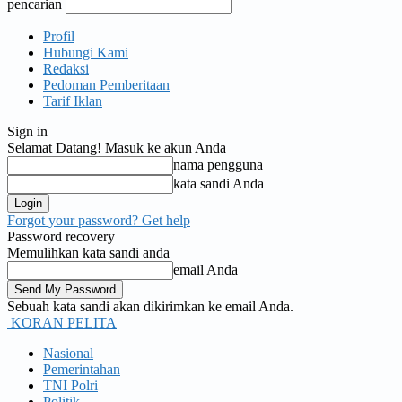
pencarian
Profil
Hubungi Kami
Redaksi
Pedoman Pemberitaan
Tarif Iklan
Sign in
Selamat Datang! Masuk ke akun Anda
nama pengguna
kata sandi Anda
Forgot your password? Get help
Password recovery
Memulihkan kata sandi anda
email Anda
Sebuah kata sandi akan dikirimkan ke email Anda.
KORAN PELITA
Nasional
Pemerintahan
TNI Polri
Politik