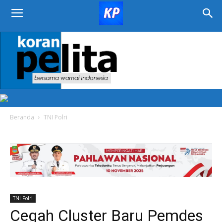
KORAN
PELITA
Beranda
TNI Polri
TNI Polri
Cegah Cluster Baru Pemdes