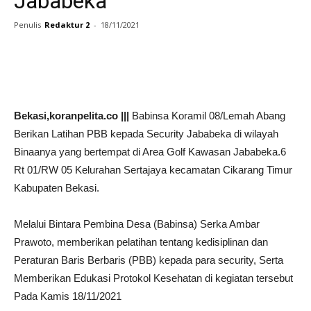
Jababeka
Penulis
Redaktur 2
-
18/11/2021
Facebook
Twitter
WhatsApp
P
Bekasi,koranpelita.co |||
Babinsa Koramil 08/Lemah Abang
Berikan Latihan PBB kepada Security Jababeka di wilayah
Binaanya yang bertempat di Area Golf Kawasan Jababeka.6
Rt 01/RW 05 Kelurahan Sertajaya kecamatan Cikarang Timur
Kabupaten Bekasi.
Melalui Bintara Pembina Desa (Babinsa) Serka Ambar
Prawoto, memberikan pelatihan tentang kedisiplinan dan
Peraturan Baris Berbaris (PBB) kepada para security, Serta
Memberikan Edukasi Protokol Kesehatan di kegiatan tersebut
Pada Kamis 18/11/2021