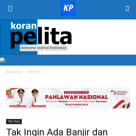
KORAN
PELITA
Beranda
TNI Polri
TNI Polri
Tak Ingin Ada Banjir dan