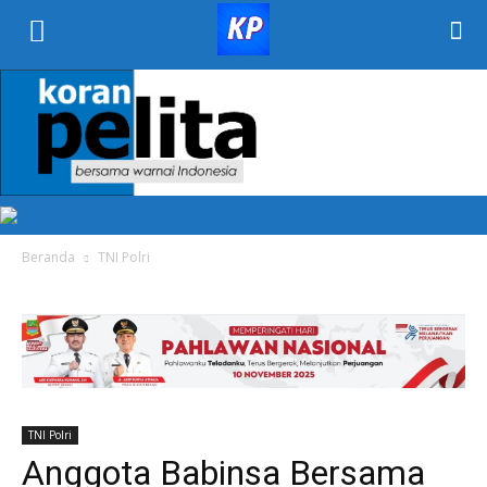
KORAN
PELITA
Beranda
TNI Polri
TNI Polri
Anggota Babinsa Bersama