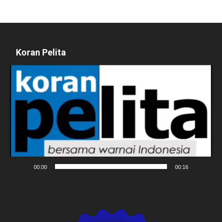
Koran Pelita
Pemutar
Video
00:00
00:16