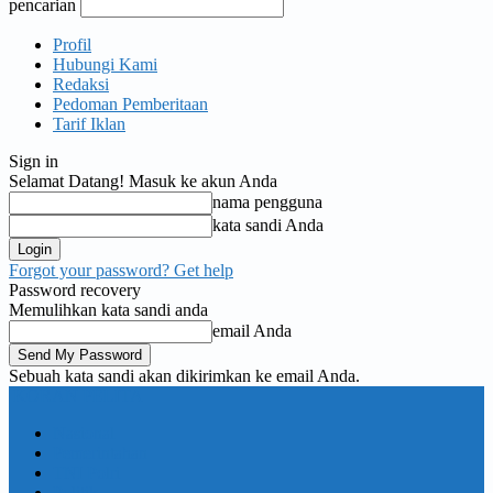
pencarian
Profil
Hubungi Kami
Redaksi
Pedoman Pemberitaan
Tarif Iklan
Sign in
Selamat Datang! Masuk ke akun Anda
nama pengguna
kata sandi Anda
Forgot your password? Get help
Password recovery
Memulihkan kata sandi anda
email Anda
Sebuah kata sandi akan dikirimkan ke email Anda.
KORAN PELITA
Nasional
Pemerintahan
TNI Polri
Politik