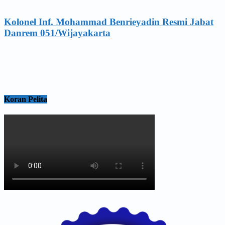
Kolonel Inf. Mohammad Benrieyadin Resmi Jabat
Danrem 051/Wijayakarta
Koran Pelita