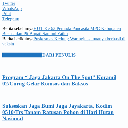
Twitter
WhatsApp
Print
Telegram
Berita sebelumya
HUT Ke 62 Pemuda Pancasila MPC Kabupaten
Bekasi dan Plt Bupati Santuni Yatim
Berita berikutnya
Puskesmas Kedung Waringin semuanya berhasil di
vaksin
BERITA TERKAIT
DARI PENULIS
Program “ Jaga Jakarta On The Spot” Koramil
02/Curug Gelar Komsos dan Baksos
Sukseskan Jaga Bumi Jaga Jayakarta, Kodim
0510/Trs Tanam Ratusan Pohon di Hari Hutan
Nasional