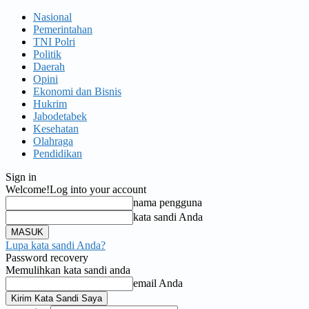
Nasional
Pemerintahan
TNI Polri
Politik
Daerah
Opini
Ekonomi dan Bisnis
Hukrim
Jabodetabek
Kesehatan
Olahraga
Pendidikan
Sign in
Welcome!
Log into your account
nama pengguna
kata sandi Anda
Lupa kata sandi Anda?
Password recovery
Memulihkan kata sandi anda
email Anda