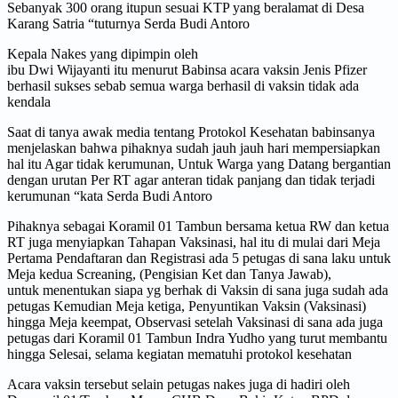
Sebanyak 300 orang itupun sesuai KTP yang beralamat di Desa
Karang Satria “tuturnya Serda Budi Antoro
Kepala Nakes yang dipimpin oleh
ibu Dwi Wijayanti itu menurut Babinsa acara vaksin Jenis Pfizer
berhasil sukses sebab semua warga berhasil di vaksin tidak ada
kendala
Saat di tanya awak media tentang Protokol Kesehatan babinsanya
menjelaskan bahwa pihaknya sudah jauh jauh hari mempersiapkan
hal itu Agar tidak kerumunan, Untuk Warga yang Datang bergantian
dengan urutan Per RT agar anteran tidak panjang dan tidak terjadi
kerumunan “kata Serda Budi Antoro
Pihaknya sebagai Koramil 01 Tambun bersama ketua RW dan ketua
RT juga menyiapkan Tahapan Vaksinasi, hal itu di mulai dari Meja
Pertama Pendaftaran dan Registrasi ada 5 petugas di sana laku untuk
Meja kedua Screaning, (Pengisian Ket dan Tanya Jawab),
untuk menentukan siapa yg berhak di Vaksin di sana juga sudah ada
petugas Kemudian Meja ketiga, Penyuntikan Vaksin (Vaksinasi)
hingga Meja keempat, Observasi setelah Vaksinasi di sana ada juga
petugas dari Koramil 01 Tambun Indra Yudho yang turut membantu
hingga Selesai, selama kegiatan mematuhi protokol kesehatan
Acara vaksin tersebut selain petugas nakes juga di hadiri oleh