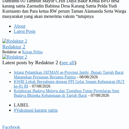
Danramil 01/Tambun Mayor CHB Daya Bakir Ketua BPD desa
karang satria Zaenudin Babinsa Desa Karang Satria Pelda Yudi
Kurnianto dan Para ketua RW perum Taman Alamanda Serta Warga
masyarakat yang akan menerima vaksin “tutupnya
About
Latest Posts
Redaktur 2
Redaktur
at
Koran Pelita
Latest posts by Redaktur 2
(
see all
)
Jelang Pelantikan JATMAN se-Provinsi Jambi, Bupati Tanjab Barat
Matangkan Persiapan Bersama Panitia
- 08/08/2026
KWRI Lebak Bergabung dengan PPI Gelar Senam Kebugaran HUT
ke-81 RI
- 07/08/2026
Kolaborasi Budaya Melayu dan Tionghoa Tutup Pergelaran Seni
Budaya Bhineka Kebangsaan di Tanjab Barat
- 07/08/2026
LABEL
#Vaksinasi karang satria
Facebook