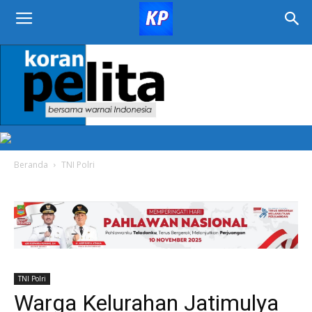
KORAN
PELITA
Beranda
TNI Polri
TNI Polri
Warga Kelurahan Jatimulya