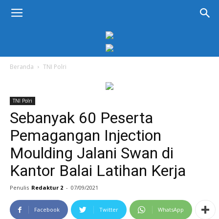
KORAN
PELITA
Beranda
TNI Polri
TNI Polri
Sebanyak 60 Peserta
Pemagangan Injection
Moulding Jalani Swan di
Kantor Balai Latihan Kerja
Penulis
Redaktur 2
-
07/09/2021
Facebook
Twitter
WhatsApp