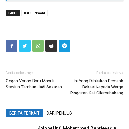
LABEL
#BLK Srimahi
Berita sebelumya
Berita berikutnya
Cegah Varian Baru Masuk
Ini Yang Dilakukan Pemkab
Stasiun Tambun Jadi Sasaran
Bekasi Kepada Warga
Pinggiran Kali Cilemahabang
BERITA TERKAIT
DARI PENULIS
Kolonel Inf. Mohammad Benrieyadin