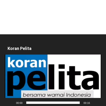
Koran Pelita
Pemutar
Video
00:00
00:16