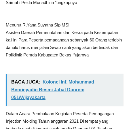
Srimahi Pelda Munadhirin “ungkapnya
Menurut R.Yana Suyatna SIp,MSI,
Asisten Daerah Pemerintahan dan Kesra pada Kesempatan
kali ini Para Peserta pemagangan sebanyak 60 Orang terlebih
dahulu harus menjalani Swab nanti yang akan bertindak dari
Poliklinik Pemda Kabupaten Bekasi “ujarnya
BACA JUGA:
Kolonel Inf. Mohammad
Benrieyadin Resmi Jabat Danrem
051/Wijayakarta
Dalam Acara Pembukaan Kegiatan Peserta Pemagangan
Injection Molding Tahun anggaran 2021 Di tempat yang
berbeda saat di jumpai awak media Danramil 01 Tambun