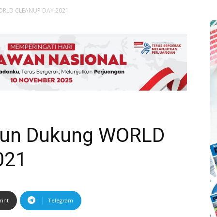
WORLD CLEANUP DAY 2021
bun Dukung WORLD
021
rint
Telegram