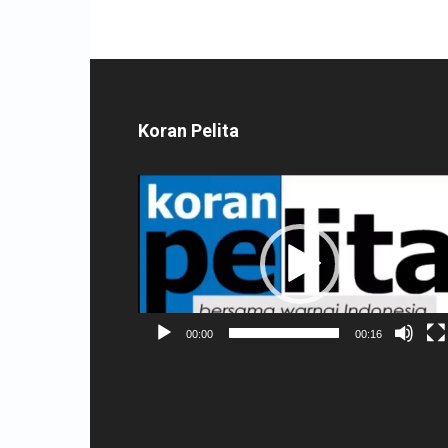
Koran Pelita
Pemutar
Video
00:00
00:16