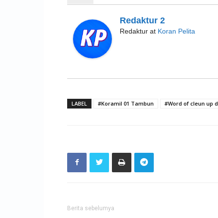
Redaktur 2
Redaktur
at
Koran Pelita
LABEL
#Koramil 01 Tambun
#Word of cleun up 
Berita sebelumya