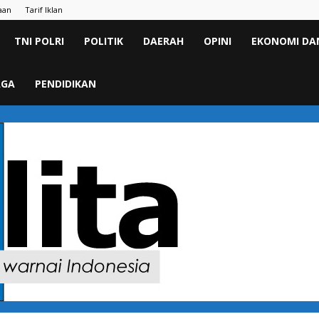
aan
Tarif Iklan
TNI POLRI
POLITIK
DAERAH
OPINI
EKONOMI DAN
AGA
PENDIDIKAN