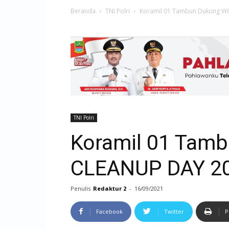
Beranda
TNI Polri
Koramil 01 Tambun Dukung 
TNI Polri
Koramil 01 Tam
CLEANUP DAY 2
Penulis
Redaktur 2
-
16/09/2021
Facebook
Twitter
P