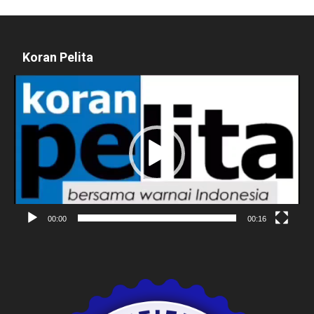
Koran Pelita
Pemutar
Video
00:00
00:16