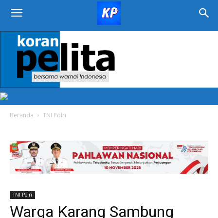
KORAN
PELITA
Beranda
TNI Polri
TNI Polri
Warga Karang Sambung